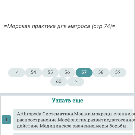
=Морская практика для матроса (стр.74)=
<
54
55
56
57
58
59
60
>
Узнать еще
Arthropoda.Систематика.Мошки,мокрецы,слепни,о
распространение.Морфология,развитие,патогенно
действие.Медицинское значение,меры борьбы.