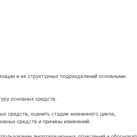
низации и ее структурных подразделений основными
туру основных средств.
ных средств, оценить стадии жизненного цикла,
овных средств и причины изменений.
использование амортизационных отчислений и обосноват