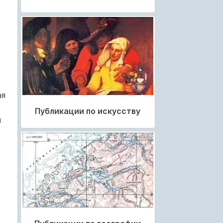
ая
Публикации по искусству
й