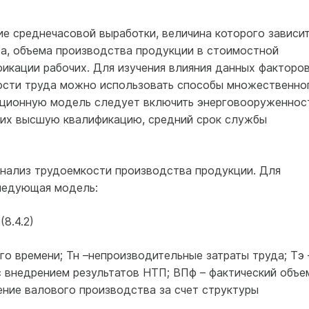
е среднечасовой выработки, величина которого зависи
ва, объема производства продукции в стоимостной
фикации рабочих. Для изучения влияния данных факторо
ости труда можно использовать способы множественно
яционную модель следует включить энерговооруженнос
щих высшую квалификацию, средний срок службы
нализ трудоемкости производства продукции. Для
ледующая модель:
8.4.2)
го времени; Тн –непроизводительные затраты труда; Тэ 
с внедрением результатов НТП; ВПф – фактический объе
ение валового производства за счет структуры