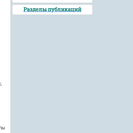
Разделы публикаций
,
пы