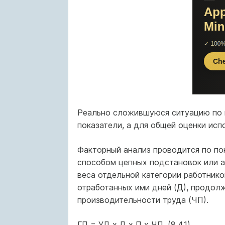
Реально сложившуюся ситуацию по 
показатели, а для общей оценки ис
Факторный анализ проводится по по
способом цепных подстановок или а
веса отдельной категории работнико
отработанных ими дней (Д), продолж
производительности труда (ЧП).
ГП = УД х Д х П х ЧП. (8.4.1)