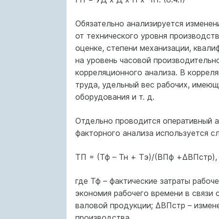
Обязательно анализируется изменени
от технического уровня производст
оценке, степени механизации, квали
на уровень часовой производительн
корреляционного анализа. В коррел
труда, удельный вес рабочих, имею
оборудования и т. д.
Отдельно проводится оперативный а
факторного анализа используется с
ТП = (Тф – Тн + Тэ)/(ВПф +ΔВПстр), (
где Тф – фактические затраты рабоче
экономия рабочего времени в связи 
валовой продукции; ΔВПстр – измен
производства.