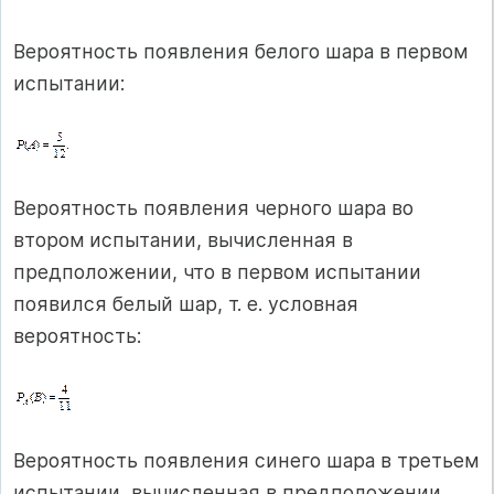
Вероятность появления белого шара в первом
испытании:
Вероятность появления черного шара во
втором испытании, вычисленная в
предположении, что в первом испытании
появился белый шар, т. е. условная
вероятность:
Вероятность появления синего шара в третьем
испытании, вычисленная в предположении,