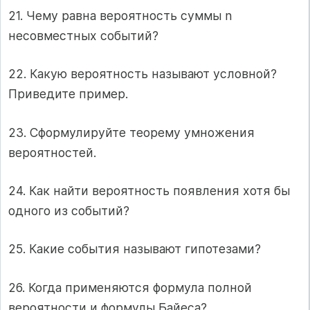
21. Чему равна вероятность суммы n
несовместных событий?
22. Какую вероятность называют условной?
Приведите пример.
23. Сформулируйте теорему умножения
вероятностей.
24. Как найти вероятность появления хотя бы
одного из событий?
25. Какие события называют гипотезами?
26. Когда применяются формула полной
вероятности и формулы Байеса?