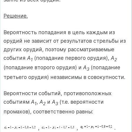
Решение.
Вероятность попадания в цель каждым из
орудий не зависит от результатов стрельбы из
других орудий, поэтому рассматриваемые
события
A
(попадание первого орудия),
А
1
2
(попадание второго орудия) и
А
(попадание
3
третьего орудия) независимы в совокупности.
Вероятности событий, противоположных
событиям
А
,
А
и
А
(т.е. вероятности
1
2
3
промахов), соответственно равны:
,
,
.