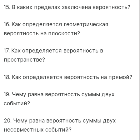
15. В каких пределах заключена вероятность?
16. Как определяется геометрическая
вероятность на плоскости?
17. Как определяется вероятность в
пространстве?
18. Как определяется вероятность на прямой?
19. Чему равна вероятность суммы двух
событий?
20. Чему равна вероятность суммы двух
несовместных событий?