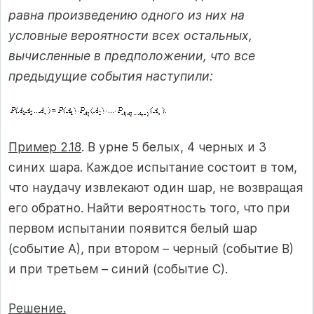
равна произведению одного из них на
условные вероятности всех остальных,
вычисленные в предположении, что все
предыдущие события наступили:
Пример 2.18
. В урне 5 белых, 4 черных и 3
синих шара. Каждое испытание состоит в том,
что наудачу извлекают один шар, не возвращая
его обратно. Найти вероятность того, что при
первом испытании появится белый шар
(событие А), при втором – черный (событие В)
и при третьем – синий (событие С).
Решение.