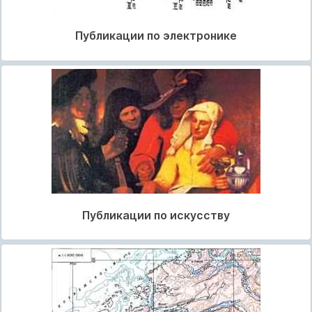
Публикации по электронике
Публикации по искусству