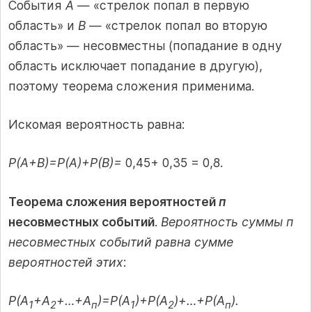
События
А
— «стрелок попал в первую
область» и
В
— «стрелок попал во вторую
область» — несовместны (попадание в одну
область исключает попадание в другую),
поэтому теорема сложения применима.
Искомая вероятность равна:
Р(А+В)=Р(А)+Р(В)=
0,45+ 0,35 = 0,8.
Теорема сложения вероятностей
п
несовместных событий
.
Вероятность суммы п
несовместных событий равна сумме
вероятностей этих
:
Р(А
+А
+…+А
)=Р(А
)+Р(А
)+…+Р(А
).
1
2
п
1
2
п