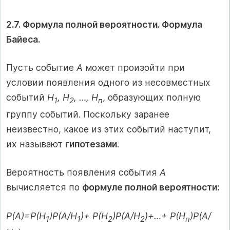
2.7. Формула полной вероятности. Формула
Байеса.
Пусть событие
А
может произойти при
условии появления одного из несовместных
событий
Н
, Н
, …, Н
, образующих полную
1
2
п
группу событий. Поскольку заранее
неизвестно, какое из этих событий наступит,
их называют
гипотезами
.
Вероятность появления события
А
вычисляется по
формуле полной вероятности:
Р(А)=Р(Н
)Р(А/Н
)+ Р(Н
)Р(А/Н
)+…+ Р(Н
)Р(А/
1
1
2
2
п