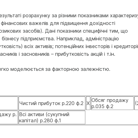
результаті розрахунку за різними показниками характериз
 фінансових важелів для підвищення дохідності
зикових засобів). Дані показники специфічні тим, що
в бізнесу підприємства. Наприклад, адміністрацію
ковість) всіх активів; потенційних інвесторів і кредиторі
сників і засновників – прибутковість акцій і т.ін.
легко моделюється за факторною залежністю.
Обсяг продажу
Чистий прибуток р.220 ф.2
Х
(
р.035 ф.2
дажу р.
Всі активи (сукупний
капітал) р.280 ф.1