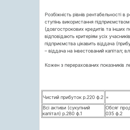
Розбіжність рівнів рентабельності в 
ступінь використання підприємством
(довгострокових кредитів та інших по
відповідають критеріям усіх учасникі
підприємства цікавить віддача (прибут
– віддача на інвестований капітал; вла
Кожен з перерахованих показників 
Чистий прибуток р.220 ф.2
=
Всі активи (сукупний
Обсяг про
капітал) р.280 ф.1
035 ф.2