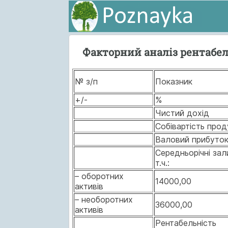
Факторний аналіз рентабе
№ з/п
Показник
+/-
%
Чистий дохід
Собівартість прод
Валовий прибуто
Середньорічні зал
т.ч.:
– оборотних
14000,00
активів
– необоротних
36000,00
активів
Рентабельність