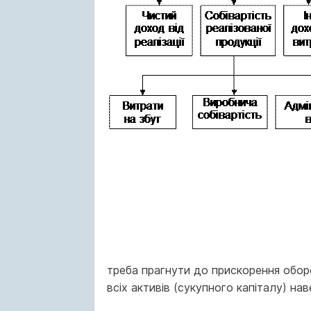
треба прагнути до прискорення обор
всіх активів (сукупного капіталу) наве