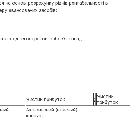
 на основі розрахунку рівнів рентабельності в
теру авансованих засобів:
и плюс довгострокові зобов'язання);
Чистий
Чистий прибуток
;
прибуток
аний
Акціонерний (власний)
капітал