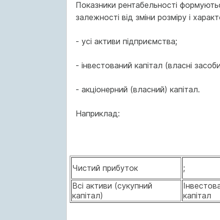
Показники рентабельності формуються
залежності від зміни розміру і харак
- усі активи підприємства;
- інвестований капітал (власні засоб
- акціонерний (власний) капітал.
Наприклад:
Чистий прибуток
;
Всі активи (сукупний
Інвестов
капітал)
капітал