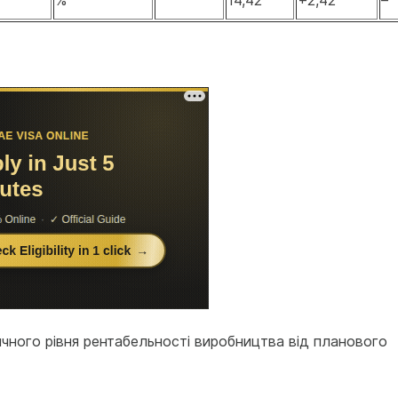
%
14,42
+2,42
–
ичного рівня рентабельності виробництва від планового