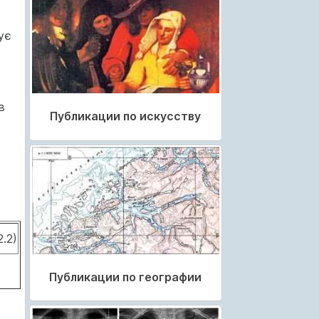
ує
в
Публикации по искусству
2.2)
Публикации по географии