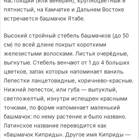
настоящий (или венерин), крупноцветный и
пятнистый, на Камчатке и Дальнем Востоке
встречается башмачок Ятабе.
Высокий стройный стебель башмачков (до 50
см) по всей длине покрыт короткими
железистыми волосками. Листья очерёдные,
выгнутые. Стебель венчают от 1 до 4 больших
цветков, запах которых напоминает ваниль.
Лепестки ланцетовидные, коричнево-красные.
Нижний лепесток, или губа — выпуклый,
светложелтый, изнутри испещрен красными
точками, по форме напоминает маленький
башмачок: по нему растение и было названо.
Латинское название переводится как
«башмачок Киприды». Другое имя Киприды —