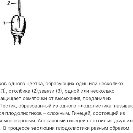
ков одного цветка, образующих один или несколько
1), столбика (2),завязи (3), одной или несколько
 защищает семяпочки от высыхания, поедания их
 Пестик, образованный из одного плодолистика, называ
ся плодолистиков – сложным. Гинецей, состоящий из
я монокарпным. Апокарпный гинецей состоит из двух ил
. В процессе эволюции плодолистики разным образом