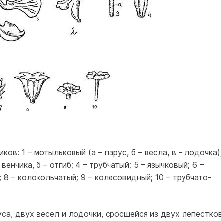
ов: 1 – мотыльковый (а – парус, б – весла, в - лодочка);
 венчика, б – отгиб; 4 – трубчатый; 5 – язычковый; 6 –
8 – колокольчатый; 9 – колесовидный; 10 – трубчато-
са, двух весел и лодочки, сросшейся из двух лепестков