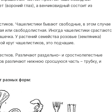
т (вороний глаз), а венчиковидный состоит из
стиков. Чашелистики бывают свободные, в этом случае
ая или свободолистная. Иногда чашелистики срастаютс
шечка. У растений семейства розовые (земляника)
ой круг чашелистиков, это подчашие.
пестков. Различают раздельно– и сростнолепестные
ов различают нижнюю сросшуюся часть – трубку, и
 разных форм: