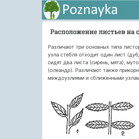
Расположение листьев на 
Различают три основных типа листо
узла стебля отходит один лист (дуб, 
сидят два листа (сирень, мята), мут
(олеандр). Различают также прикорн
междоузлиями и сближенными узлами