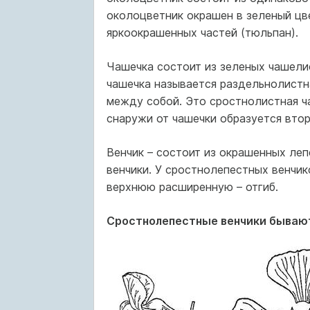
околоцветник окрашен в зеленый цве
яркоокрашенных частей (тюльпан).
Чашечка состоит из зеленых чашели
чашечка называется раздельнолистн
между собой. Это сростнолистная ча
снаружи от чашечки образуется втор
Венчик – состоит из окрашенных ле
венчики. У сростнолепестных венчик
верхнюю расширенную – отгиб.
Сростнолепестные венчики бывают