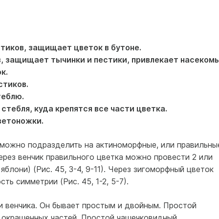
стиков, защищает цветок в бутоне.
ов, защищает тычинки и пестики, привлекает насекомы
к.
стиков.
теблю.
стебля, куда крепятся все части цветка.
цветоножки.
можно подразделить на актиноморфные, или правильны
ерез венчик правильного цветка можно провести 2 или
блони) (Рис. 45, 3-4, 9-11). Через зигоморфный цветок
ь симметрии (Рис. 45, 1-2, 5-7).
и венчика. Он бывает простым и двойным. Простой
 окрашенных частей. Простой чашечковидный