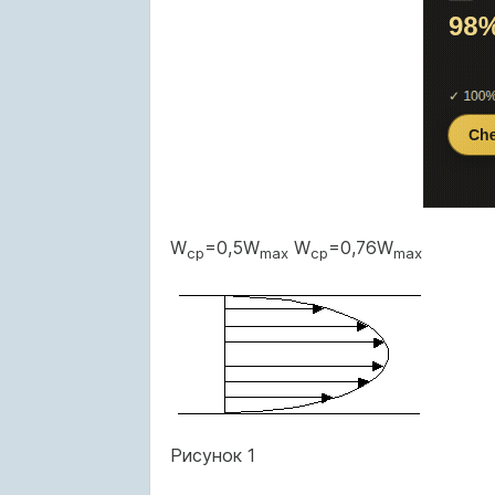
W
=0,5W
W
=0,76W
ср
max
ср
max
Рисунок 1