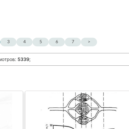
3
4
5
6
7
>
смотров:
5339
;