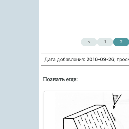
<
1
2
Дата добавления:
2016-09-26
; про
Познать еще: