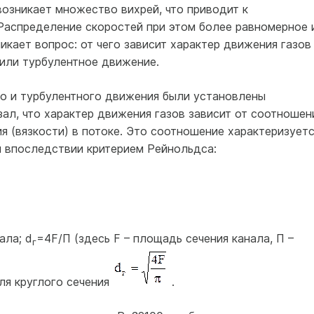
озникает множество вихрей, что приводит к
Распределение скоростей при этом более равномерное 
икает вопрос: от чего зависит характер движения газов
 или турбулентное движение.
о и турбулентного движения были установлены
зал, что характер движения газов зависит от соотношен
ия (вязкости) в потоке. Это соотношение характеризует
 впоследствии критерием Рейнольдса:
ала; d
=4F/П (здесь F – площадь сечения канала, П –
г
для круглого сечения
.