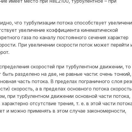
ие имеет место при Re£2100, турбулентное – при
идно, что турбулизации потока способствует увеличени
ятствует увеличение коэффициента кинематической
кретного газа по каналу постоянного сечения характер
орости. При увеличении скорости поток может перейти 
рот.
аспределения скоростей при турбулентном движении, то
 быть разделено на две, не равные части: очень тонкий,
новная часть потока. В пределах пограничного слоя рез
сти) скорость, а в пределах основного потока скорость
ом, при турбулентном движении основной части потока,
 характерно отсутствие трения, т. е. в этой части поток
ет и можно применять в этом случае закономерности,