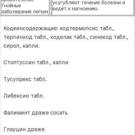
усугубляют течение болезни и
Гнойные
ведёт к нагноению.
заболевания легких
Кодеинсодержащие: кодтермопсис табл.,
терпинкод табл., коделак табл., синекод табл.,
сироп, капли.
Стоптуссин табл., капли
Тусупрекс табл.
Либексин табл.
Фалиминт драже сосать
Глауцин драже