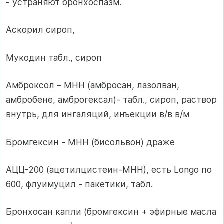
- устраняют бронхоспазм.
Аскорил сироп,
Мукодин табл., сироп
Амброксол – МНН (амбросан, лазолван,
амбробене, амброгексал)- табл., сироп, раствор
внутрь, для ингаляций, инъекции в/в в/м
Бромгексин - МНН (бисольвон) драже
АЦЦ-200 (ацетилцистеин-МНН), есть Longo по
600, флуимуцил - пакетики, табл.
Бронхосан капли (бромгексин + эфирные масла