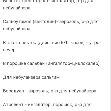
Беротек (фенотерол)- ингалятор, р-р для
небулайзера
Сальбутамол (вентолин)- аэрозоль, р-р для
небулайзера
В табл. сальтос (действие 9-12 часов) - утро-
вечер
В порошке сальбен (ингалятор-циклохалер)
Для небулайзера сальгим
Беродуал - аэрозоль, р-р для небулайзера
Атровент - ингалятор, порошок, р-р для