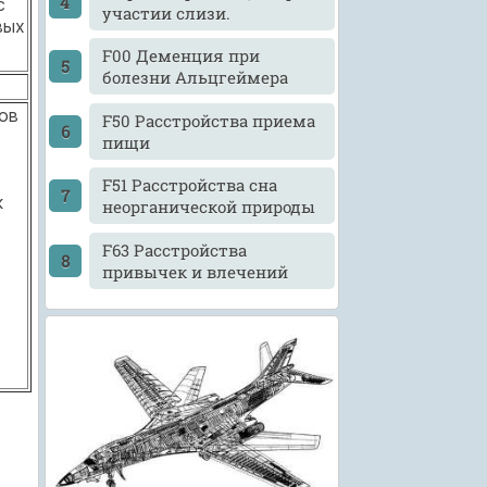
с
участии слизи.
вых
F00 Деменция при
болезни Альцгеймера
ов
F50 Расстройства приема
пищи
F51 Расстройства сна
к
неорганической природы
F63 Расстройства
привычек и влечений