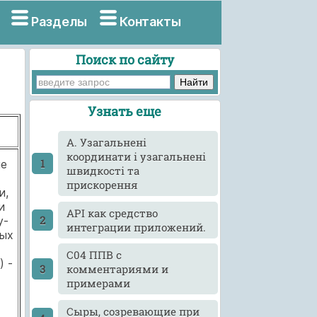
Разделы
Контакты
Поиск по сайту
Узнать еще
A. Узагальнені
координати і узагальнені
ые
швидкості та
прискорення
и,
и
API как средство
у-
интеграции приложений.
вых
C04 ППВ с
) -
комментариями и
примерами
Cыры, созревающие при