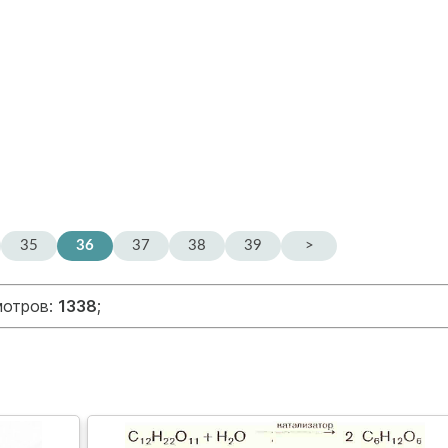
35
36
37
38
39
>
мотров:
1338
;