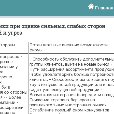
Главная
ики при оценке сильных, слабых сторон
 и угроз
стороны
Потенциальные внешние возможности
фирмы
 вопросах -
- Способность обслужить дополнительн
орошее
группы клиентов, выйти на новые рынки -
омпании у
Пути расширения ассортимента продукци
а -
чтобы удовлетворить больше потребност
хорошо
клиентов - Способность использовать но
х
хау в выпуске новой продукции или в но
 бы в
видах уже выпущенной продукции -
ия со стороны
Возможная интеграция (вперед или назад
я -- Более
Снижение торговых барьеров на
омпании -
привлекательных иностранных рынках -
Проверенный
Ослабление позиций фирм-конкурентов -
ение по