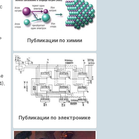
с
ь
Публикации по химии
ве
).
Публикации по электронике