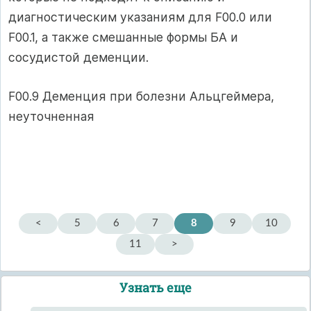
диагностическим указаниям для F00.0 или
F00.1, а также смешанные формы БА и
сосудистой деменции.
F00.9 Деменция при болезни Альцгеймера,
неуточненная
<
5
6
7
8
9
10
11
>
Узнать еще