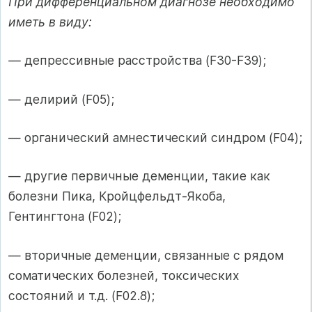
При дифференциальном диагнозе необходимо
иметь в виду:
—
депрессивные расстройства (F30-F39);
— делирий (F05);
— органический амнестический синдром (F04);
— другие первичные деменции, такие как
болезни Пика, Кройцфельдт-Якоба,
Гентингтона (F02);
— вторичные деменции, связанные с рядом
соматических болезней, токсических
состояний и т.д. (F02.8);