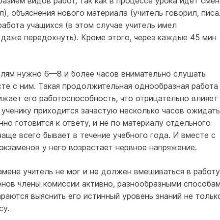
азием видов работ, так как в процессе урока идет смен
), объяснения нового материала (учитель говорил, писа
абота учащихся (в этом случае учитель имел
даже передохнуть). Кроме этого, через каждые 45 мин
елям нужно 6—8 и более часов внимательно слушать
сте с ним. Такая продолжительная однообразная работа
нижает его работоспособность, что отрицательно влияет
и ученику приходится зачастую несколько часов ожидать
нно готовится к ответу, и не по материалу отдельного
чаще всего бывает в течение учебного года. И вместе с
экзаменов у него возрастает нервное напряжение.
амене учитель не мог и не должен вмешиваться в работу
енов члены комиссии активно, разнообразными способам
раются выяснить его истинный уровень знаний не тольк
су.