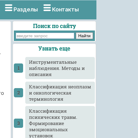
Разделы
Контакты
Поиск по сайту
Узнать еще
т
Инструментальные
наблюдения. Методы и
описания
Классификация неоплазм
и онкологическая
го
терминология
Классификация
психических травм.
Формирование
эмоциональных
установок