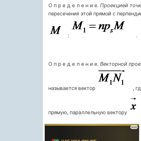
О п р е д е л е н и е.
Проекцией точ
пересечения этой прямой с перпенд
:
.
О п р е д е л е н и е.
Векторной про
называется вектор
, г
прямую, параллельную вектору