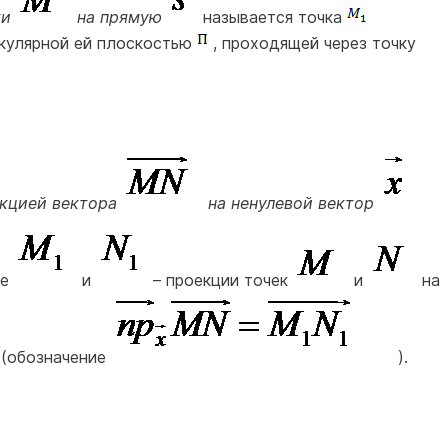
ки
на прямую
называется точка
икулярной ей плоскостью
, проходящей через точку
екцией вектора
на ненулевой вектор
де
и
– проекции точек
и
на
(обозначение
).