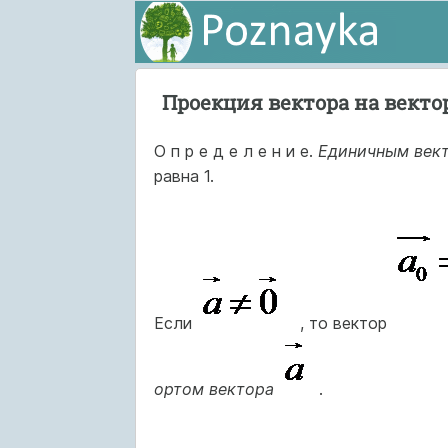
Проекция вектора на векто
О п р е д е л е н и е.
Единичным век
равна 1.
Если
, то вектор
ортом вектора
.