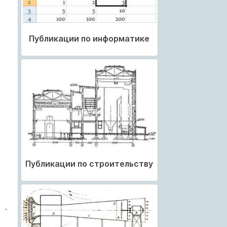
Публикации по информатике
Публикации по строительству
.