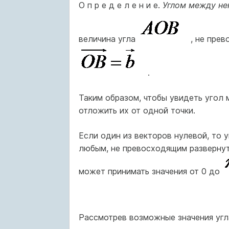
О п р е д е л е н и е.
Углом между н
величина угла
, не прев
.
Таким образом, чтобы увидеть угол
отложить их от одной точки.
Если один из векторов нулевой, то 
любым, не превосходящим развернут
может принимать значения от 0 до
Рассмотрев возможные значения уг