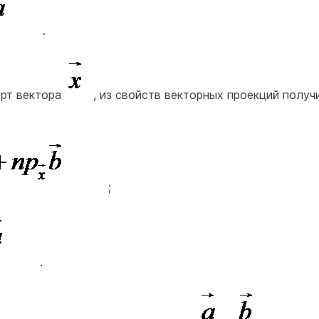
.
орт вектора
, из свойств векторных проекций получ
;
.