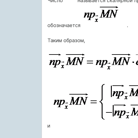
Число
называется
скалярной 
обозначается
.
Таким образом,
и