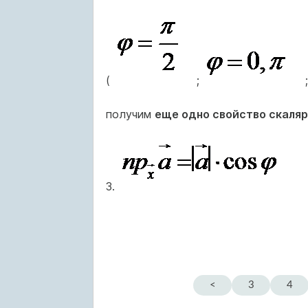
(
;
получим
еще одно свойство скаля
3.
<
3
4