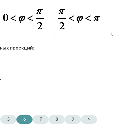
;
;
),
рных проекций
:
.
5
6
7
8
9
>