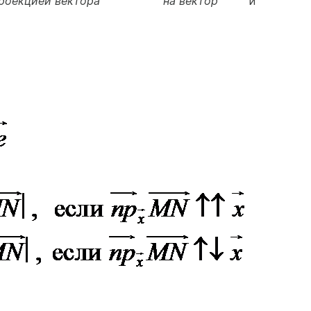
проекцией вектора
на вектор
и