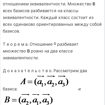
отношением эквивалентности. Множество
В
всех базисов разбивается на классы
эквивалентности. Каждый класс состоит из
всех одинаково ориентированных между собой
базисов.
Т е о р е м а.
Отношение
разбивает
множество
В
ровно на два класса
эквивалентности
.
Д о к а з а т е л ь с т в о. Рассмотрим два
базиса:
и