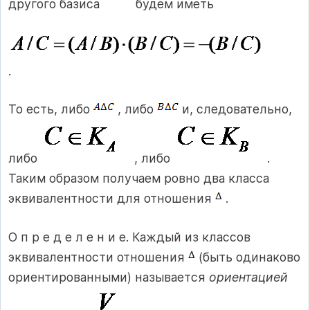
другого базиса
будем иметь
.
То есть, либо
, либо
и, следовательно,
либо
, либо
.
Таким образом получаем ровно два класса
эквивалентности для отношения
.
О п р е д е л е н и е. Каждый из классов
эквивалентности отношения
(быть одинаково
ориентированными) называется
ориентацией