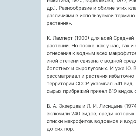
Никитина, 1975; Корелякова, 1977; Рас
др.). Разнообразие и обилие этих кл
различиями в используемой термино
растения».
К. Ламперт (1900) для всей Средне
растений. Но позже, как у нас, так и
отнесения к водным всех макрофитов
иной степени связана с водной средо
болотных и сыролуговых. И уже Ю. В
рассматривал и растения избыточно
территории СССР указывал 541 вид. 
сырых прибрежий привел 819 видов 
В. А. Экзерцев и Л. И. Лисицына (1
включили 240 видов, среди которых 
списки макрофитов водоемов и водо
до сих пор.