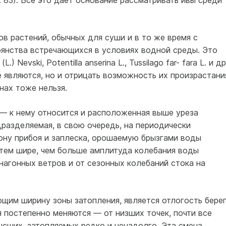
. 83). Все это дает основание рассматривать ивы среди
в растений, обычных для суши и в то же время с
янства встречающихся в условиях водной среды. Это
(L.) Nevski, Potentilla anserina L., Tussilago far- fara L. и др
 являются, но и отрицать возможность их произрастани
нах тоже нельзя.
 — к нему относится и расположенная выше уреза
дразделяемая, в свою очередь, на периодически
ону прибоя и заплеска, орошаемую брызгами воды
 «тем шире, чем больше амплитуда колебания воды
 нагонных ветров и от сезонных колебаний стока на
щим ширину зоны затопления, является отлогость берег
 постепенно меняются — от низших точек, почти все
ысших, затопляемых редко и ненадолго. Эта смена