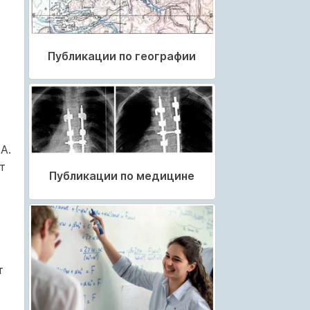
Публикации по географии
А.
т
Публикации по медицине
т