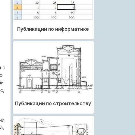
Публикации по информатике
 с
о
ни
с,
Публикации по строительству
ни
а,