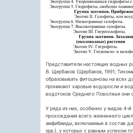
Представители настоящих водных рас
В. Щербаков (Щербаков, 1991; Тихом
образовывать фитоценозы на всех д
проникают харовые водоросли и водн
водотоков Среднего Поволжья они об
У ряда из них, особенно у видов 4-
прохождения всего жизненного цикл
амфибииды, включаемые в состав данного
spp.), у которых с равным успехом п