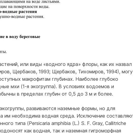
тений, или виды «водного ядра» флоры, как их назвал 
иров, Щербаков, 1993; Щербаков, Тихомиров, 1994), могу
оступных макрофитам глубинах. Наиболее глубоко
ые мхи (1-я экогруппа). В условиях водоемов и
ычны в пределах глубин от 0,5 до 3 м и более.
й экогруппы, развиваются наземные формы, но для
а им необходима водная среда. Исключение составляю
 типа (Persicaria amphibia (L.) S. F. Gray, Callitriche
лодоносят как водная, так и наземная гигроморфная