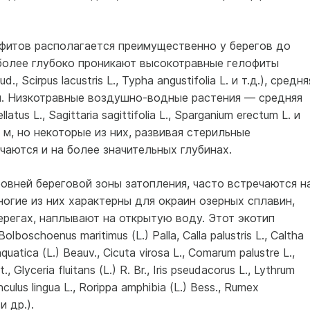
фитов располагается преимущественно у берегов до
иболее глубоко проникают высокотравные гелофиты
ud., Scirpus lacustris L., Typha angustifolia L. и т.д.), средня
. Низкотравные воздушно-водные растения — средняя
us L., Sagittaria sagittifolia L., Sparganium erectum L. и
 м, но некоторые из них, развивая стерильные
аются и на более значительных глубинах.
овней береговой зоны затопления, часто встречаются н
ногие из них характерны для окраин озерных сплавин,
берегах, наплывают на открытую воду. Этот экотип
lboschoenus maritimus (L.) Palla, Calla palustris L., Caltha
aquatica (L.) Beauv., Cicuta virosa L., Comarum palustre L.,
., Glyceria fluitans (L.) R. Br., Iris pseudacorus L., Lythrum
nculus lingua L., Rorippa amphibia (L.) Bess., Rumex
и др.).