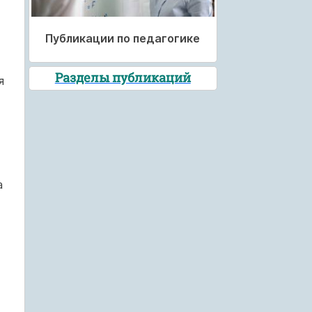
Публикации по педагогике
Разделы публикаций
я
а