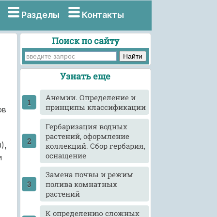
Разделы
Контакты
Поиск по сайту
Узнать еще
Анемии. Определение и
принципы классификации
ов
Гербаризация водных
растений, оформление
),
коллекций. Сбор гербария,
оснащение
и
Замена почвы и режим
полива комнатных
растений
К определению сложных