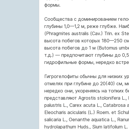
формы.
Сообщества с доминированием гело
глубины 1,0—1,2 м, реже глубже. На
(Phragmites australis (Cav.) Trin. ex Ste
высота побегов которых 180—250 см
высота побегов до 1 м (Butomus umbellat
т.д.) — предпочитают глубины до 0,5
гидрофильные формы, нередко встреч
Гигрогелофиты обычны для низких ур
отмелях при глубине до 20(40) см, м
нередко они, укореняясь на топких 
представляют Agrostis stolonifera L., Bo
palustris L., Carex acuta L., Catabrosa 
Eleocharis acicularis (L.) Roem. et Schult
salicaria L., Oenanthe aquatica L., Ranu
hydrolapathum Huds., Sium latifolium L. 