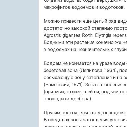
когда из воды выходят верхушки» (с
макрофитов водоемов и водотоков.
Можно привести еще целый ряд видо
достаточно высокой степенью посто
Agrostis gigantea Roth, Elytrigia repens 
Водными эти растения конечно же не
в водоемах на незначительных глуби
Водоем не кончается на урезе воды
береговая зона (Лепилова, 1934), по
обсыхающую зону затопления и на з
(Раменский, 1971). Зона затопления
(приливы, отливы, сейши, подъем от
площади водосбора).
Другим обстоятельством, определяю
В пределах зоны затопления условия
время находящихся под водой, до в