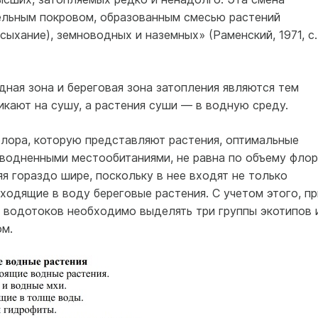
ельным покровом, образованным смесью растений
ыхание), земноводных и наземных» (Раменский, 1971, с.
ная зона и береговая зона затопления являются тем
кают на сушу, а растения суши — в водную среду.
флора, которую представляют растения, оптимальные
бводненными местообитаниями, не равна по объему флор
 гораздо шире, поскольку в нее входят не только
ходящие в воду береговые растения. С учетом этого, пр
 водотоков необходимо выделять три группы экотипов 
м.