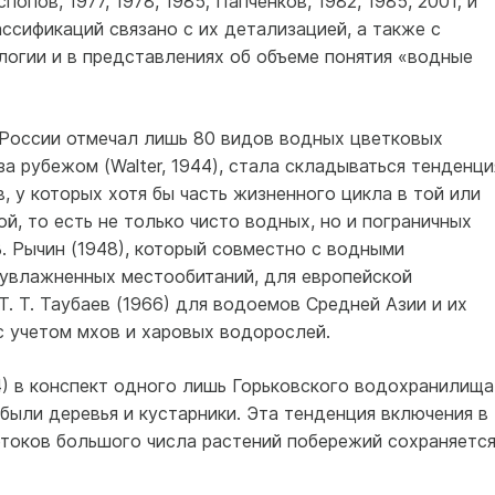
попов, 1977, 1978, 1985; Папченков, 1982, 1985, 2001; и
ассификаций связано с их детализацией, а также с
логии и в представлениях об объеме понятия «водные
й России отмечал лишь 80 видов водных цветковых
 за рубежом (Walter, 1944), стала складываться тенденци
, у которых хотя бы часть жизненного цикла в той или
й, то есть не только чисто водных, но и пограничных
. Рычин (1948), который совместно с водными
 увлажненных местообитаний, для европейской
Т. Т. Таубаев (1966) для водоемов Средней Азии и их
с учетом мхов и харовых водорослей.
974) в конспект одного лишь Горьковского водохранилища
были деревья и кустарники. Эта тенденция включения в
токов большого числа растений побережий сохраняетс