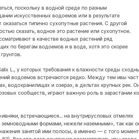
ться, поскольку в водной среде по разным
дании искусственных водоемов или в результате
т оказаться типично сухопутные растения. С другой
остью сказать, водное это растение или сухопутное.
ссматривают в качестве водных растений ряд
щих по берегам водоемов и в воде, хотя это скорее
грунтов.
alix L., у которых требования к влажности среды сходны
тений водоемов встречаются редко. Между тем ивы част
х, водохранилищах и озерах, в дельтах крупных рек. О
озовых сообществ, играют важную роль в зарастании ко
 «ивняки, встречающиеся... на внутрирусловых отмелях
е земноводными формами, нежели наземными», так как о
нажения занятой ими полосы, а именно — с того момент