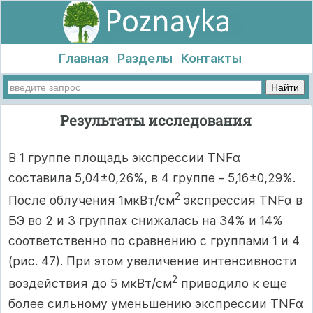
Главная
Разделы
Контакты
Результаты исследования
В 1 группе площадь экспрессии TNFα
составила 5,04±0,26%, в 4 группе - 5,16±0,29%.
2
После облучения 1мкВт/см
экспрессия TNFα в
БЭ во 2 и 3 группах снижалась на 34% и 14%
соответственно по сравнению с группами 1 и 4
(рис. 47). При этом увеличение интенсивности
2
воздействия до 5 мкВт/см
приводило к еще
более сильному уменьшению экспрессии TNFα