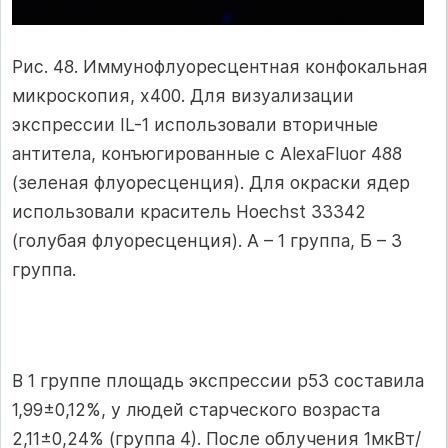
Рис. 48. Иммунофлуоресцентная конфокальная
микроскопия, х400. Для визуализации
экспрессии IL-1 использовали вторичные
антитела, конъюгированные с AlexaFluor 488
(зеленая флуоресценция). Для окраски ядер
использовали краситель Hoechst 33342
(голубая флуоресценция). А – 1 группа, Б – 3
группа.
В 1 группе площадь экспрессии р53 составила
1,99±0,12%, у людей старческого возраста
2,11±0,24% (группа 4). После облучения 1мкВт/