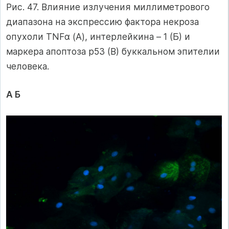
Рис. 47. Влияние излучения миллиметрового
диапазона на экспрессию фактора некроза
опухоли TNFα (А), интерлейкина – 1 (Б) и
маркера апоптоза р53 (В) буккальном эпителии
человека.
А Б