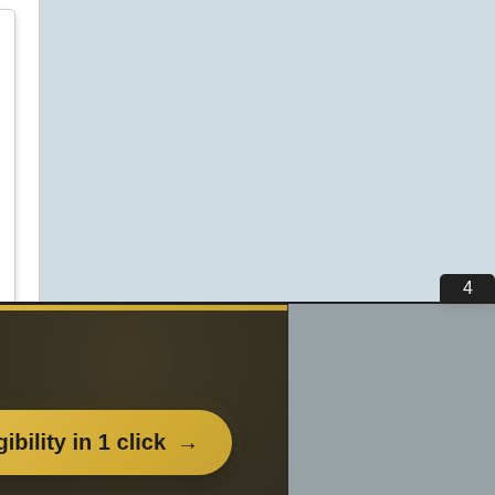
3
вьте
нем