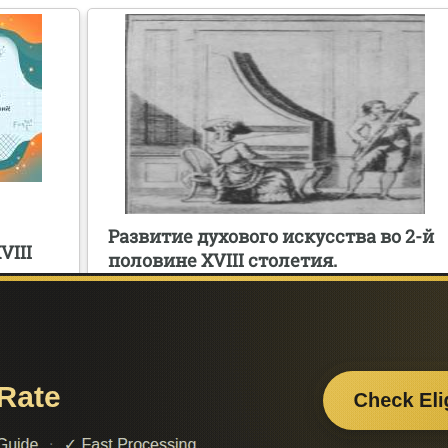
Развитие духового искусства во 2-й
VIII
половине XVIII столетия.
Музыкальная жизнь.
Инструментарий
Поделитесь с друзьями:
Считаете данную информацию полезной, доба
сайт познайка в закладки и расскажите о 
ти нужную