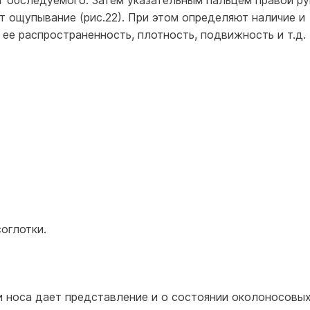
т обследуемого. Затем указательным пальцем правой ру
т ощупывание (рис.22). При этом определяют наличие и
 ее распространенность, плотность, подвижность и т.д.
оглотки.
 носа дает пред­ставление и о состоянии околоносовы