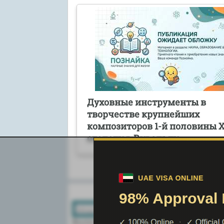
Духовные инструменты в
творчестве крупнейших
композиторов 1-й половины X
столетия. Вивальди
Поиск по сайту:
Воспользовавшись поиском можно най