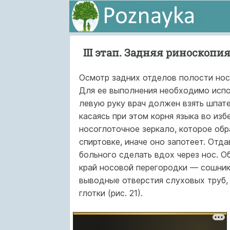
III этап. Задняя риноскопи
Осмотр задних отделов полости нос
Для ее выполнения необходимо испол
левую руку врач должен взять шпател
касаясь при этом корня языка во из
носо­глоточное зеркало, которое об
спиртовке, иначе оно запотеет. Отда
больного сделать вдох через нос. О
край носовой перегородки — сошник
выводные отвер­стия слуховых труб,
глотки (рис. 21).