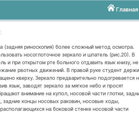
Главная
я
а (задняя риноскопия) более сложный метод осмотра.
ьзовать носоглоточное зеркало и шпатель (рис.20). В
ь и при открытом рте больного отдавить язык книзу, не
бежание рвотных движений. В правой руке студент держ
ращено кверху. Зеркало предварительно подогревается 
вив язык, заводят зеркало за мягкое небо и просят
бращают внимание на купол, носовой части глотки, задн
, задние концы носовых раковин, носовые ходы,
 располагающихся на боковой стенке носовой части