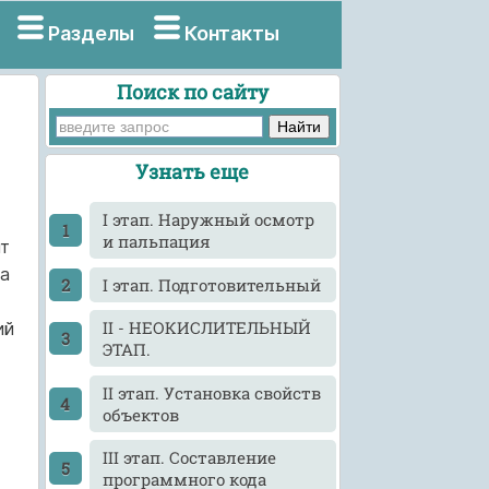
Разделы
Контакты
Поиск по сайту
Узнать еще
I этап. Наружный осмотр
и пальпация
ит
на
I этап. Подготовительный
II - НЕОКИСЛИТЕЛЬНЫЙ
ий
ЭТАП.
II этап. Установка свойств
объектов
III этап. Составление
программного кода