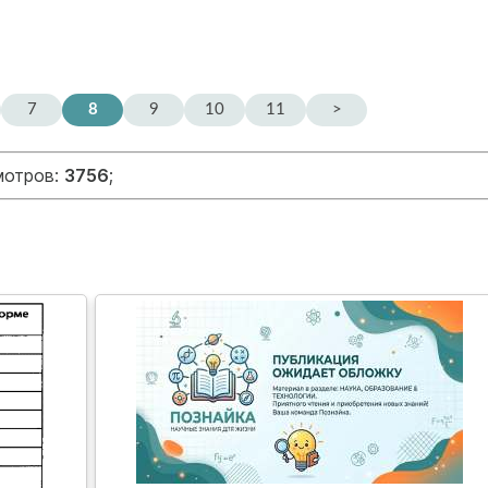
7
8
9
10
11
>
мотров:
3756
;