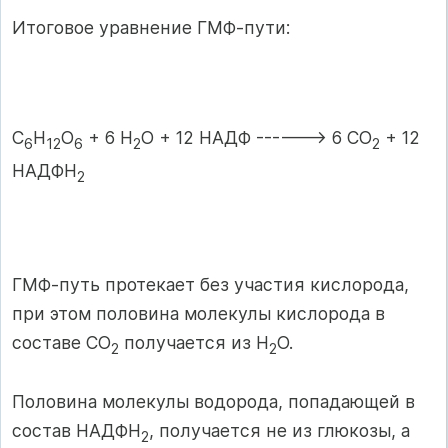
Итоговое уравнение ГМФ-пути:
С
Н
О
+ 6 Н
О + 12 НАДФ ------> 6 CO
+ 12
6
12
6
2
2
НАДФН
2
ГМФ-путь протекает без участия кислорода,
при этом половина молекулы кислорода в
составе СО
получается из Н
О.
2
2
Половина молекулы водорода, попадающей в
состав НАДФН
, получается не из глюкозы, а
2