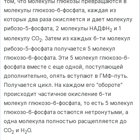
том, что молекулы глюкозы превращаются в
молекулы глюкозо-6-фосфата, каждая из
которых два раза окисляется и дает молекулу
рибозо-5-фосфата, 2 молекулы НАДФН
и 1
2
молекулу СО
. Затем из каждых 6-ти молекул
2
рибозо-5-фосфата получается 5 молекул
глюкозо-6-фосфата. Эти 5 молекул глюкозо-6-
фосфата вместе с еще одной, поступающей
дополнительно, опять вступают в ГМФ-путь.
Получается цикл. На каждом его "обороте"
происходит частичное окисление 6-ти
молекул глюкозо-6-фосфата, то есть 5 молекул
глюкозо-6-фосфата остаются нетронутыми, а
одна молекула полностью расщепляется до
СО
и Н
О.
2
2