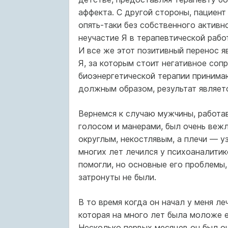
аффекта. С другой стороны, пациент
опять-таки без собственного активн
неучастие Я в терапевтической рабо
И все же этот позитивный перенос 
Я, за которым стоит негативное сопр
биоэнергетической терапии принимаю
должным образом, результат являет
Вернемся к случаю мужчины, работа
голосом и манерами, был очень вежл
округлым, некостлявым, а плечи — уз
многих лет лечился у психоаналитик
помогли, но основные его проблемы,
затронуты не были.
В то время когда он начал у меня ле
которая на много лет была моложе е
Несколько первых месяцев он был оч