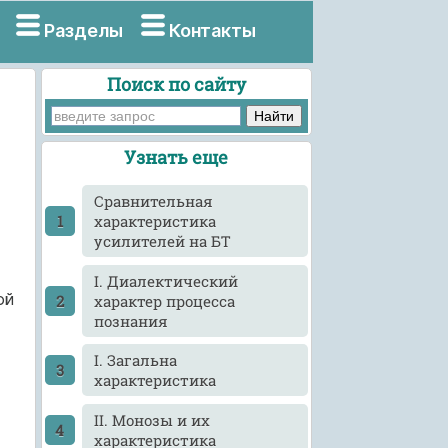
Разделы
Контакты
Поиск по сайту
Узнать еще
Cравнительная
характеристика
усилителей на БТ
I. Диалектический
ой
характер процесса
познания
I. Загальна
характеристика
II. Монозы и их
характеристика