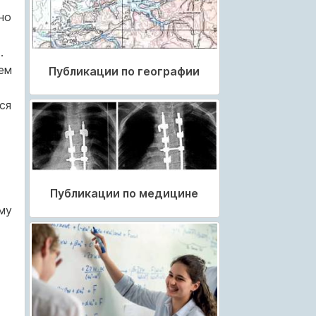
но
.
ем
Публикации по географии
ся
Публикации по медицине
му