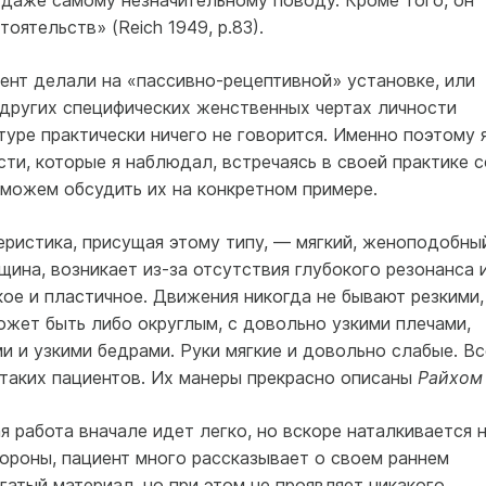
 даже самому незначительному поводу. Кроме того, он
оятельств» (Reich 1949, р.83).
ент делали на «пассивно-рецептивной» установке, или
 других специфических женственных чертах личности
уре практически ничего не говорится. Именно поэтому 
ти, которые я наблюдал, встречаясь в своей практике с
 можем обсудить их на конкретном примере.
еристика, присущая этому типу, — мягкий, женоподобны
щина, возникает из-за отсутствия глубокого резонанса 
ое и пластичное. Движения никогда не бывают резкими,
может быть либо округлым, с довольно узкими плечами,
и и узкими бедрами. Руки мягкие и довольно слабые. Вс
 таких пациентов. Их манеры прекрасно описаны
Райхом
я работа вначале идет легко, но вскоре наталкивается 
ороны, пациент много рассказывает о своем раннем
гатый материал, но при этом не проявляет никакого