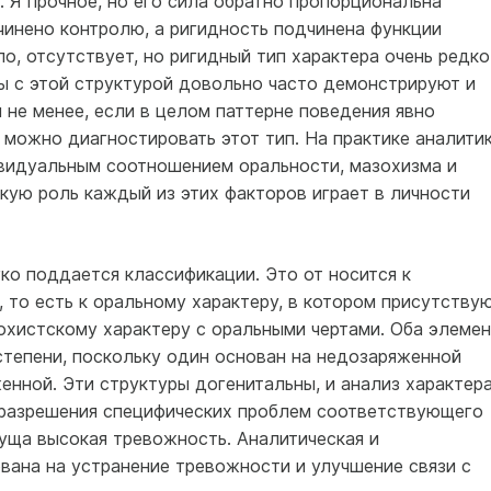
. Я прочное, но его сила обратно пропорциональна
чинено контролю, а ригидность подчинена функции
ло, отсутствует, но ригидный тип характера очень редко
ты с этой структурой довольно часто демонстрируют и
м не менее, если в целом паттерне поведения явно
 можно диагностировать этот тип. На практике аналитик
видуальным соотношением оральности, мазохизма и
акую роль каждый из этих факторов играет в личности
ко поддается классификации. Это от носится к
 то есть к оральному характеру, в котором присутству
зохистскому характеру с оральными чертами. Оба элемен
степени, поскольку один основан на недозаряженной
енной. Эти структуры догенитальны, и анализ характер
 разрешения специфических проблем соответствующего
уща высокая тревожность. Аналитическая и
вана на устранение тревожности и улучшение связи с