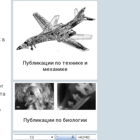
 в
Публикации по технике и
механике
ют
та
а
Публикации по биологии