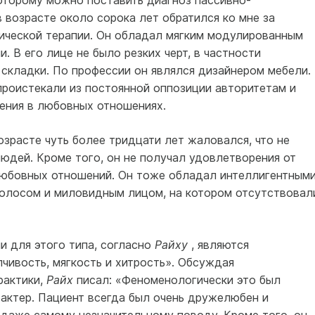
которому можно поставить диагноз пассивно-
 возрасте около сорока лет обратился ко мне за
ической терапии. Он обладал мягким модулированным
. В его лице не было резких черт, в частности
складки. По профессии он являлся дизайнером мебели.
роистекали из постоянной оппозиции авторитетам и
ения в любовных отношениях.
зрасте чуть более тридцати лет жаловался, что не
людей. Кроме того, он не получал удовлетворения от
любовных отношений. Он тоже обладал интеллигентным
олосом и миловидным лицом, на котором отсутствовал
и для этого типа, согласно
Райху
, являются
чивость, мягкость и хитрость». Обсуждая
рактики,
Райх
писал: «Феноменологически это был
актер. Пациент всегда был очень дружелюбен и