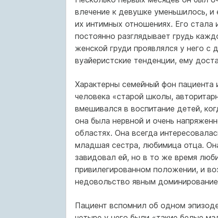
влечение к девушке уменьшилось, и 
их интимных отношениях. Его стала 
постоянно разглядывает грудь каждо
женской груди проявлялся у него с 
вуайеристские тенденции, ему дост
Характерны семейный фон пациента и
человека «старой школы, авторитарн
вмешивался в воспитание детей, ког
она была нервной и очень напряженн
областях. Она всегда интересовалас
младшая сестра, любимица отца. Она
завидовал ей, но в то же время люб
привилегированном положении, и во
недовольство явным доминирование
Пациент вспомнил об одном эпизоде 
четыре у него были «такие белые ма