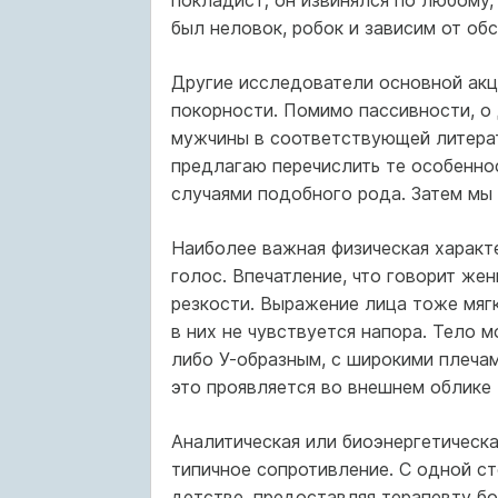
покладист; он извинялся по любому,
был неловок, робок и зависим от обст
Другие исследователи основной акц
покорности. Помимо пассивности, о
мужчины в соответствующей литерат
предлагаю перечислить те особеннос
случаями подобного рода. Затем мы
Наиболее важная физическая характ
голос. Впечатление, что говорит жен
резкости. Выражение лица тоже мягк
в них не чувствуется напора. Тело 
либо У-образным, с широкими плечам
это проявляется во внешнем облике
Аналитическая или биоэнергетическа
типичное сопротивление. С одной ст
детстве, предоставляя терапевту бо