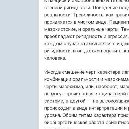
в панцирь и эмоционально и телесно
степени ригидности. Поведение под
реальности. Тревожность, как прави
проявляется в чистом виде. Пациен
мазохистские, и оральные черты. Те
преобладают ригидность и агрессия,
каждом случае сталкивается с инди
ригидности, и он должен оценить, к
человека.
Иногда смешение черт характера лег
комбинации оральности и мазохизма,
черты мазохизма, или, наоборот, ма
не могут проявляться в одинаковой 
системе, а другой — на высокозаряж
происходит в виде интерпретации и
уровня. Обоим типам характера прис
биоэнергетическая работа ориентиро