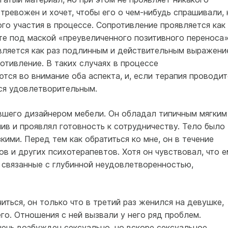
 тревожен и хочет, чтобы его о чем-нибудь спрашивали, 
ого участия в процессе. Сопротивление проявляется как
те под маской «преувеличенного позитивного переноса»
является как раз подлинным и действительным выражени
отивление. В таких случаях в процессе
тся во внимание оба аспекта, и, если терапия проводит
ся удовлетворительным.
вшего дизайнером мебели. Он обладал типичным мягким
ив и проявлял готовность к сотрудничеству. Тело было
кими. Перед тем как обратиться ко мне, он в течение
ов и других психотерапевтов. Хотя он чувствовал, что е
 связанные с глубинной неудовлетворенностью,
читься, он только что в третий раз женился на девушке,
го. Отношения с ней вызвали у него ряд проблем.
ень возбужден сексуально, но вскоре сексуальное