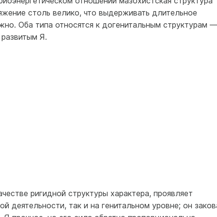
 биоэнергетическом отношении мазохистская структура
яжение столь велико, что выдерживать длительное
жно. Оба типа относятся к догенитальным структурам 
 развитым Я.
качестве ригидной структуры характера, проявляет
ой деятельности, так и на генитальном уровне; он заков