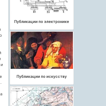
Публикации по электронике
я
о
й
и
 и
Публикации по искусству
е
.
на