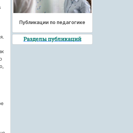
в
Публикации по педагогике
я.
Разделы публикаций
ак
о
ю,
в
ое
не