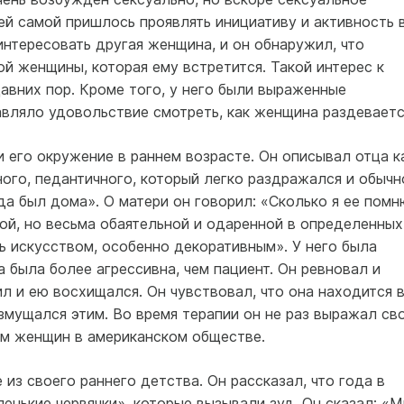
ей самой пришлось проявлять инициативу и активность 
интересовать другая женщина, и он обнаружил, что
й женщины, которая ему встретится. Такой интерес к
давних пор. Кроме того, у него были выраженные
авляло удовольствие смотреть, как женщина раздеваетс
 его окружение в раннем возрасте. Он описывал отца к
ого, педантичного, который легко раздражался и обычн
да был дома». О матери он говорил: «Сколько я ее помн
ой, но весьма обаятельной и одаренной в определенных
ь искусством, особенно декоративным». У него была
 была более агрессивна, чем пациент. Он ревновал и
ил и ею восхищался. Он чувствовал, что она находится 
змущался этим. Во время терапии он не раз выражал св
м женщин в американском обществе.
из своего раннего детства. Он рассказал, что года в
ленькие червячки», которые вызывали зуд. Он сказал: «М