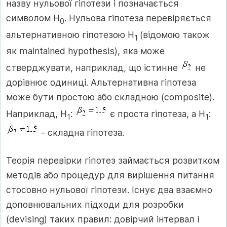
назву нульової гіпотези і позначається
символом Н
. Нульова гіпотеза перевіряється
0
альтернативною гіпотезою Н
(відомою також
1
як maintained hypothesis), яка може
стверджувати, наприклад, що істинне
не
дорівнює одиниці. Альтернативна гіпотеза
може бути простою або складною (composite).
Наприклад, Н
:
є проста гіпотеза, а Н
:
1
1
- складна гіпотеза.
Теорія перевірки гіпотез займається розвитком
методів або процедур для вирішення питання
стосовно нульової гіпотези. Існує два взаємно
доповнювальних підходи для розробки
(devising) таких правил: довірчий інтервал і