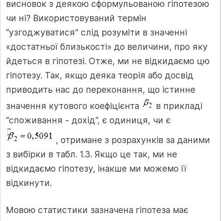
висновок з деякою сформульованою гіпотезою
чи ні? Використовуваний термін
“узгоджуватися” слід розуміти в значенні
«достатньої близькості» до величини, про яку
йдеться в гіпотезі. Отже, ми не відкидаємо цю
гіпотезу. Так, якщо деяка теорія або досвід
приводить нас до переконання, що істинне
значення кутового коефіцієнта
в прикладі
“споживання - дохід”, є одиниця, чи є
, отримане з розрахунків за даними
з вибірки в табл. 1.3. Якщо це так, ми не
відкидаємо гіпотезу, інакше ми можемо її
відкинути.
Мовою статистики зазначена гіпотеза має