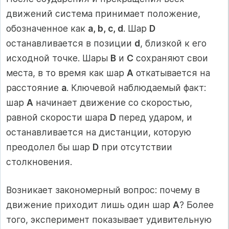
движений система принимает положение,
обозначенное как
a, b, c, d
. Шар
D
останавливается в позиции
d
, близкой к его
исходной точке. Шары
B
и
C
сохраняют свои
места, в то время как шар
A
откатывается на
расстояние
a
. Ключевой наблюдаемый факт:
шар
A
начинает движение со скоростью,
равной скорости шара
D
перед ударом, и
останавливается на дистанции, которую
преодолел бы шар
D
при отсутствии
столкновения.
Возникает закономерный вопрос: почему в
движение приходит лишь один шар
A
? Более
того, эксперимент показывает удивительную