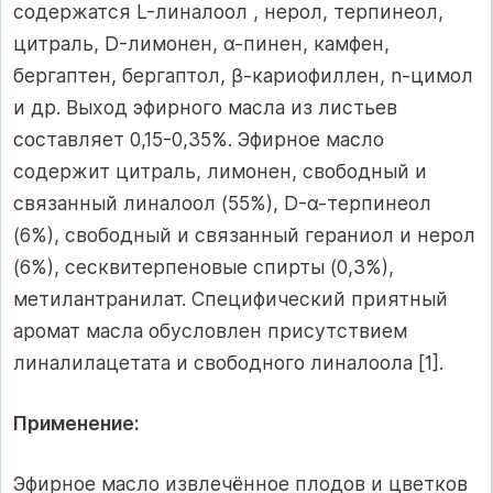
содержатся L-линалоол , нерол, терпинеол,
цитраль, D-лимонен, α-пинен, камфен,
бергаптен, бергаптол, β-кариофиллен, n-цимол
и др. Выход эфирного масла из листьев
составляет 0,15-0,35%. Эфирное масло
содержит цитраль, лимонен, свободный и
связанный линалоол (55%), D-α-терпинеол
(6%), свободный и связанный гераниол и нерол
(6%), сесквитерпеновые спирты (0,3%),
метилантранилат. Специфический приятный
аромат масла обусловлен присутствием
линалилацетата и свободного линалоола [1].
Применение:
Эфирное масло извлечённое плодов и цветков