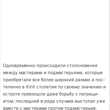
Одновременно про­ис­хо­ди­ли стол­к­но­ве­ния
меж­ду мас­те­ра­ми и под­мас­терь­ями, ко­то­рые
при­об­ре­та­ли все бо­лее ши­ро­кий раз­мах и пос­
те­пен­но в XVI­II сто­ле­тии по сво­ему зна­че­нию и
ос­т­ро­те прев­зош­ли да­же борь­бу с пат­ри­ци­
атом; пос­лед­ний в ря­де слу­ча­ев выс­ту­пал уже
вмес­те с мас­те­ра­ми про­тив под­мас­терь­ев.