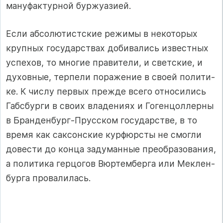
ма­ну­фак­тур­ной бур­жу­ази­ей.
Если аб­со­лю­тис­т­с­кие ре­жи­мы в не­ко­то­рых
круп­ных го­су­дар­с­т­вах до­би­ва­лись из­вес­т­ных
ус­пе­хов, то мно­гие пра­ви­те­ли, и свет­с­кие, и
ду­хов­ные, тер­пе­ли по­ра­же­ние в сво­ей по­ли­ти­
ке. К чис­лу пер­вых преж­де все­го от­но­си­лись
Габ­с­бур­ги в сво­их вла­де­ни­ях и Го­ген­цол­лер­ны
в Бран­ден­бург-Прус­ском го­су­дар­с­т­ве, в то
вре­мя как сак­сон­с­кие кур­фюр­с­ты не смог­ли
до­вес­ти до кон­ца за­ду­ман­ные пре­об­ра­зо­ва­ния,
а по­ли­ти­ка гер­цо­гов Вюр­тем­бер­га или Мек­лен­
бур­га про­ва­ли­лась.