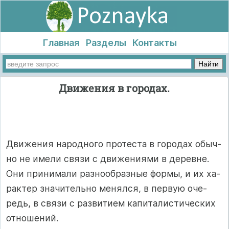
Главная
Разделы
Контакты
Движения в городах.
Движения на­род­но­го про­тес­та в го­ро­дах обыч­
но не име­ли свя­зи с дви­же­ни­ями в де­рев­не.
Они при­ни­ма­ли раз­но­об­раз­ные фор­мы, и их ха­
рак­тер зна­чи­тель­но ме­нял­ся, в пер­вую оче­
редь, в свя­зи с раз­ви­ти­ем ка­пи­та­лис­ти­чес­ких
от­но­ше­ний.