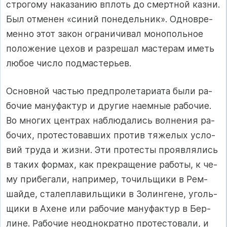
стро­го­му на­ка­за­нию вплоть до смер­т­ной каз­ни.
Был от­ме­нен «си­ний по­не­дель­ник». Од­нов­ре­
мен­но этот за­кон ог­ра­ни­чи­вал мо­но­поль­ное
по­ло­же­ние це­хов и раз­ре­шал мас­те­рам иметь
лю­бое чис­ло под­мас­терь­ев.
Основной час­тью пред­п­ро­ле­та­ри­ата бы­ли ра­
бо­чие ма­ну­фак­тур и дру­гие на­ем­ные ра­бо­чие.
Во мно­гих цен­т­рах наб­лю­да­лись вол­не­ния ра­
бо­чих, про­тес­то­вав­ших про­тив тя­же­лых ус­ло­
вий тру­да и жиз­ни. Эти про­тес­ты про­яв­ля­лись
в та­ких фор­мах, как прек­ра­ще­ние ра­бо­ты, к че­
му при­бе­га­ли, нап­ри­мер, то­чиль­щи­ки в Рем­
шай­де, ста­леп­ла­виль­щи­ки в Зо­лин­ге­не, уголь­
щи­ки в Ахе­не или ра­бо­чие ма­ну­фак­тур в Бер­
ли­не. Ра­бо­чие не­од­нок­рат­но про­тес­то­ва­ли, и