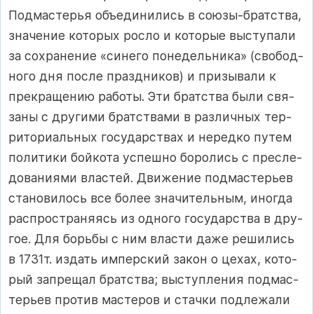
Под­мас­терья объ­еди­ни­лись в со­юзы-брат­с­т­ва,
зна­че­ние ко­то­рых рос­ло и ко­то­рые выс­ту­па­ли
за сох­ра­не­ние «си­не­го по­не­дель­ни­ка» (сво­бод­
но­го дня пос­ле праз­д­ни­ков) и при­зы­ва­ли к
прек­ра­ще­нию ра­бо­ты. Эти брат­с­т­ва бы­ли свя­
за­ны с дру­ги­ми брат­с­т­ва­ми в раз­лич­ных тер­
ри­то­ри­аль­ных го­су­дар­с­т­вах и не­ред­ко пу­тем
по­ли­ти­ки бой­ко­та ус­пеш­но бо­ро­лись с прес­ле­
до­ва­ни­ями влас­тей. Дви­же­ние под­мас­терь­ев
ста­но­ви­лось все бо­лее зна­чи­тель­ным, иног­да
рас­п­рос­т­ра­ня­ясь из од­но­го го­су­дар­с­т­ва в дру­
гое. Для борь­бы с ним влас­ти да­же ре­ши­лись
в 1731т. из­дать им­пер­с­кий за­кон о це­хах, ко­то­
рый зап­ре­щал брат­с­т­ва; выс­туп­ле­ния под­мас­
терь­ев про­тив мас­те­ров и стач­ки под­ле­жа­ли