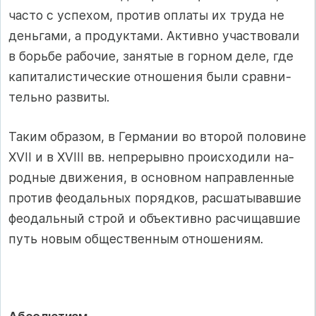
час­то с ус­пе­хом, про­тив оп­ла­ты их тру­да не
день­га­ми, а про­дук­та­ми. Ак­тив­но учас­т­во­ва­ли
в борь­бе ра­бо­чие, за­ня­тые в гор­ном де­ле, где
ка­пи­та­лис­ти­чес­кие от­но­ше­ния бы­ли срав­ни­
тель­но раз­ви­ты.
Таким об­ра­зом, в Гер­ма­нии во вто­рой по­ло­ви­не
XVII и в XVI­II вв. неп­ре­рыв­но про­ис­хо­ди­ли на­
род­ные дви­же­ния, в ос­нов­ном нап­рав­лен­ные
про­тив фе­одаль­ных по­ряд­ков, рас­ша­ты­вав­шие
фе­одаль­ный строй и объ­ек­тив­но рас­чи­щав­шие
путь но­вым об­щес­т­вен­ным от­но­ше­ни­ям.