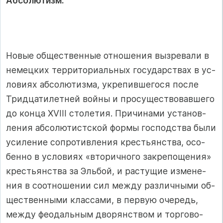
Абсолютизм.
Новые об­щес­т­вен­ные от­но­ше­ния выз­ре­ва­ли в
не­мец­ких тер­ри­то­ри­аль­ных го­су­дар­с­т­вах в ус­
ло­ви­ях аб­со­лю­тиз­ма, ук­ре­пив­ше­го­ся пос­ле
Трид­ца­ти­лет­ней вой­ны и про­су­щес­т­во­вав­ше­го
до кон­ца XVI­II сто­ле­тия. При­чи­на­ми ус­та­нов­
ле­ния аб­со­лю­тис­т­с­кой фор­мы гос­под­с­т­ва бы­ли
уси­ле­ние соп­ро­тив­ле­ния крес­ть­ян­с­т­ва, осо­
бен­но в ус­ло­ви­ях «вто­рич­но­го зак­ре­по­ще­ния»
крес­ть­ян­с­т­ва за Эль­бой­, и рас­ту­щие из­ме­не­
ния в со­от­но­ше­нии сил меж­ду раз­лич­ны­ми об­
щес­т­вен­ны­ми клас­са­ми, в пер­вую оче­редь,
меж­ду фе­одаль­ным дво­рян­с­т­вом и тор­го­во-