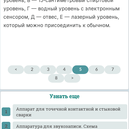
уровень, В — 15-сантиметровый спиртовой
уровень, Г — водный уровень с электронным
сенсором, Д — отвес, Е — лазерный уровень,
который можно присоединить к обычном.
<
2
3
4
5
6
7
8
>
Узнать еще
Аппарат для точечной контактной и стыковой
сварки
Аппаратура для звукозаписи. Схема