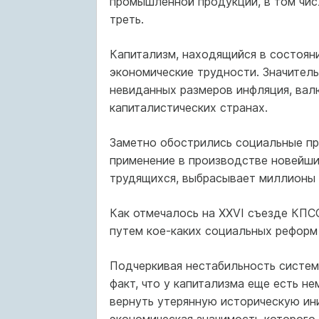
промышленной продукции, в том чис
треть.
Капитализм, находящийся в состояни
экономические трудности. Значитель
невиданных раз­меров инфляция, вал
капиталистических странах.
Заметно обострились социальные пр
применение в производстве новей­ш
трудя­щихся, выбрасывает миллионы 
Как отмечалось на XXVI съезде КПСС
путем кое-каких социальных реформ
Подчеркивая нестабильность систем
факт, что у капитализма еще есть н
вернуть утерянную историческую ини