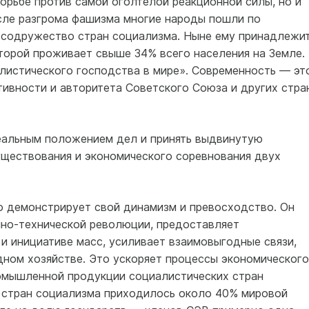
орьбе против самой оголтелой реакционной силы, но и
сле разгрома фашизма многие народы пошли по
 содружество стран социализма. Ныне ему принадлежи
торой проживает свыше 34% всего населения на Земле.
алистического господства в мире». Современность — эт
тивности и авторитета Советского Союза и других стра
еальным положением дел и принять выдвинутую
ществования и экономического соревнования двух
о демонстрирует свой динамизм и превосходство. Он
но-технической революции, предоставляет
и инициативе масс, усиливает взаимовыгодные связи,
ном хозяйстве. Это ускоряет процессы экономического
промышленной продукции социалистических стран
лю стран социализма приходилось около 40% мировой