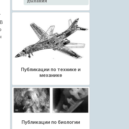
дыхания
т
 В
о
н
Публикации по технике и
механике
Публикации по биологии