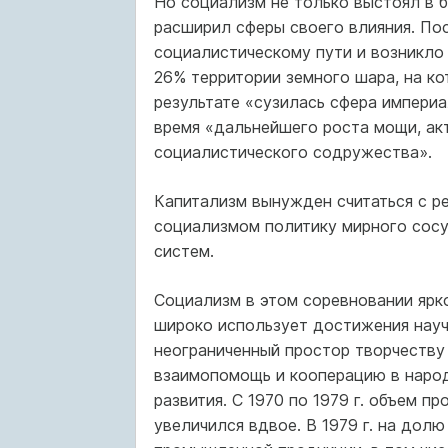
Но социализм не только выстоял в б
расширил сферы своего влияния. По
социалистическому пути и возникло
26% территории земного шара, на ко
результате «сузилась сфера импери
время «дальнейшего роста мощи, ак
социалистического содружества».
Капитализм вынужден считаться с р
социализмом политику мирного сосу
систем.
Социализм в этом соревновании ярк
широко использует достижения науч
неограниченный простор творчеству 
взаимопомощь и кооперацию в народ
развития. С 1970 по 1979 г. объем 
увеличился вдвое. В 1979 г. на до