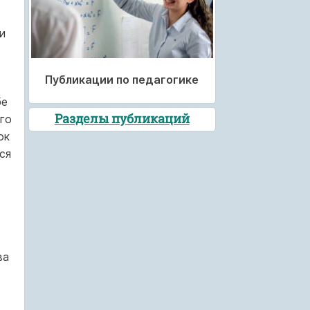
и
Публикации по педагогике
бе
Разделы публикаций
го
ок
ся
ва