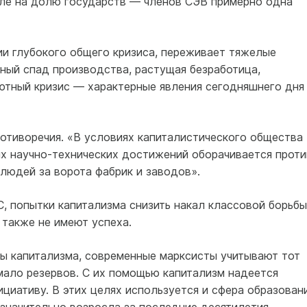
ле на долю государств — членов СЭВ примерно одна
и глубокого общего кри­зиса, переживает тяжелые
­ный спад производства, растущая безработица,
ютный кризис — характерные явления сегод­няшнего дня
отиворечия. «В условиях капиталистического общества
их научно-технических достижений оборачивается проти
людей за ворота фабрик и заво­дов».
, попытки капитализма снизить накал классовой борьбы
 также не имеют успеха.
ы капитализма, современные марксисты учитывают тот
емало резервов. С их помощью капитализм надеется
циативу. В этих целях используется и сфера образовани