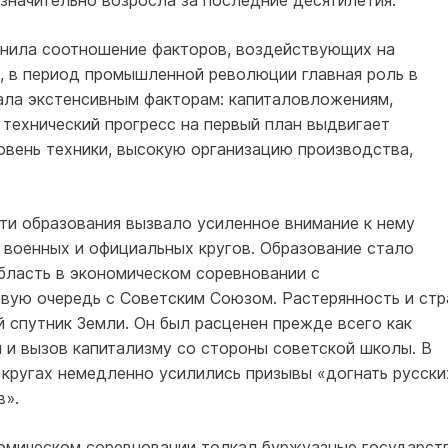
значительно возросла за последние десятилетия.
енила соотношение факторов, воздействующих на
, в период промышленной революции главная роль в
ла экстенсивным факторам: капиталовложениям,
 технический прогресс на первый план выдвигает
овень техники, высокую организацию производства,
и образования вызвало усиленное внимание к нему
 военных и официальных кругов. Образование стало
бласть в экономическом соревновании с
рвую очередь с Советским Союзом. Растерянность и стр
 спутник Земли. Он был расценен прежде всего как
 и вызов капитализму со стороны советской школы. В
кругах немедленно усилились призывы «догнать русски
в».
номическом соревновании толкал буржуазные государст