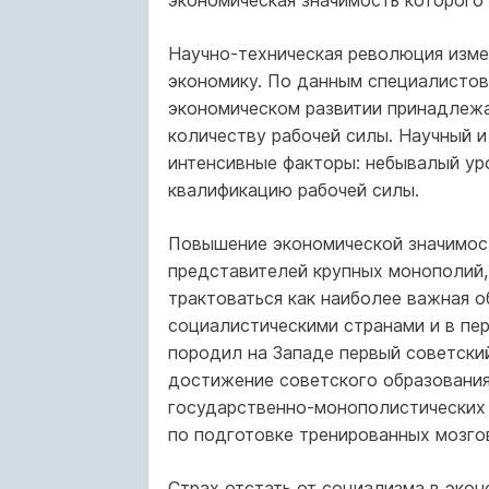
экономическая значимость которого 
Научно-техническая революция изм
экономику. По данным специалистов
экономическом развитии принадлежа
количеству рабочей силы. Научный и
интенсивные факторы: небывалый ур
квалификацию рабочей силы.
Повышение экономической значимост
представителей крупных монополий,
трактоваться как наиболее важная о
социалистическими странами и в пе
породил на Западе первый советский
достижение советского образования
государственно-монополистических 
по подготовке тренированных мозго
Страх отстать от социализма в эко