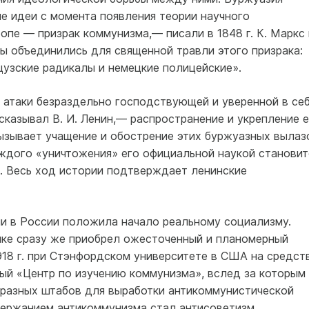
е идеи с момента появления теории научного
опе — призрак коммунизма,— писали в 1848 г. К. Маркс 
ы объединились для священной травли этого призрака:
нцузские радикалы и немецкие полицейские».
 атаки безраздельно господствующей и уверенной в се
казывал В. И. Ленин,— распространение и укрепление е
вызывает учащение и обострение этих буржуазных вылаз
аждого «уничтожения» его официальной наукой становит
». Весь ход истории подтверждает ленинские
и в России положила начало реальному социализму.
ке сразу же приобрел ожесточенный и планомерный
1918 г. при Стэнфордском университете в США на средст
ый «Центр по изучению коммунизма», вслед за которым
бразных штабов для выработки антикоммунистической
держанием антикоммунизма стал антисоветизм.