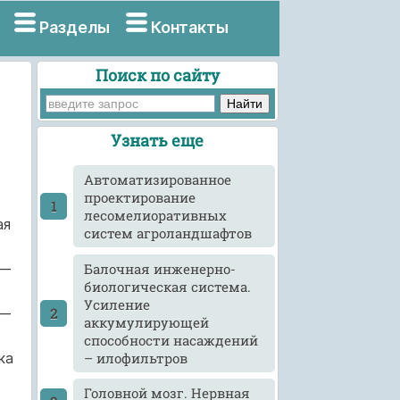
Разделы
Контакты
Поиск по сайту
Узнать еще
Автоматизированное
проектирование
лесомелиоративных
ая
систем агроландшафтов
Балочная инженерно-
о—
биологическая система.
Усиление
,—
аккумулирующей
способности насаждений
– илофильтров
ка
Головной мозг. Нервная