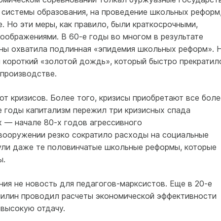
 системы образования, на проведение школьных реформ
. Но эти меры, как правило, были краткосрочными,
ображениями. В 60-е годы во многом в результате
ны охватила подлинная «эпидемия школьных реформ». 
я короткий «золотой дождь», который быстро прекратил
 производстве.
т кризисов. Более того, кризисы приобретают все боле
е годы капитализм пережил три кризисных спада
х — начале 80-х годов агрессивного
 вооружении резко сократило расходы на социальные
ули даже те половинчатые школьные реформы, которые
ы.
ия не новость для педагогов-марксистов. Еще в 20-е
умилин проводил расчеты экономической эффективности
 высокую отдачу.