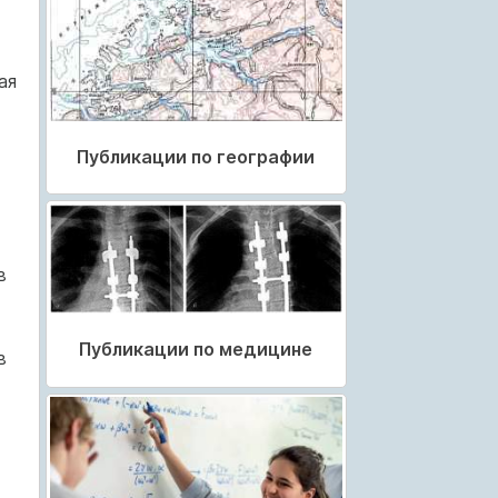
ая
Публикации по географии
в
Публикации по медицине
в