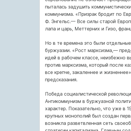
пыталась задушить коммунистически
коммунизма. «Призрак бродит по Евр
Ф. Энгельс.— Все силы старой Европ
лапа и царь, Меттерних и Гизо, фра
Но в те времена это были отдельные
буржуазии. «Рост марксизма,— предс
идей в рабочем классе, неизбежно 
против марксизма, который после к
все крепче, закаленнее и жизненнее
предсказания.
Победа социалистической революци
Антикоммунизм в буржуазной полити
характер. Показательно, что уже в 
крупных монополий был создан перв
возникла разветвленная сеть своео
стратегии капитализма. Главным со