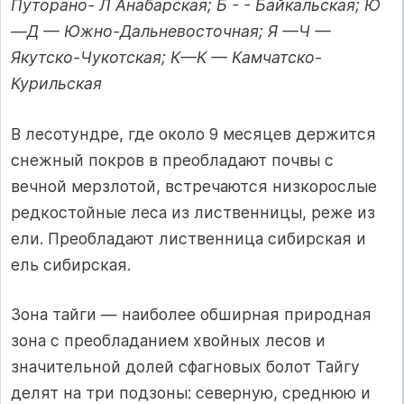
Путорано- Л Анабарская; Б - - Байкальская; Ю
—Д — Южно-Дальневосточная; Я —Ч —
Якутско-Чукотская; К—К — Камчатско-
Курильская
В лесотундре, где около 9 месяцев держится
снежный покров в преобладают почвы с
вечной мерзлотой, встречаются низкорослые
редкостойные леса из лиственницы, реже из
ели. Преобладают лиственница сибирская и
ель сибирская.
Зона тайги — наиболее обширная природная
зона с преобладанием хвойных лесов и
значительной долей сфагновых болот Тайгу
делят на три подзоны: северную, среднюю и