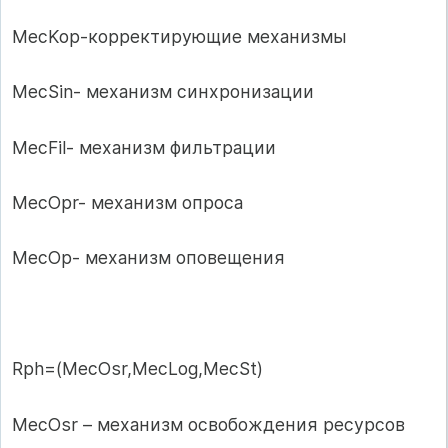
MecKop-корректирующие механизмы
MecSin- механизм синхронизации
MecFil- механизм фильтрации
MecOpr- механизм опроса
MecOp- механизм оповещения
Rph=(MecOsr,MecLog,MecSt)
MecOsr – механизм освобождения ресурсов