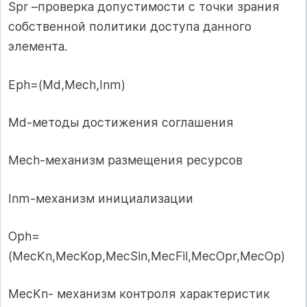
Spr –проверка допустимости с точки зрания
собственной политики доступа данного
элемента.
Eph=(Md,Mech,Inm)
Md-методы достижения соглашения
Mech-механизм размещения ресурсов
Inm-механизм инициализации
Oph=
(MecKn,MecKop,MecSin,MecFil,MecOpr,MecOp)
MecKn- механизм контроля характеристик