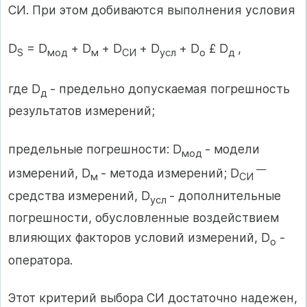
СИ. При этом добиваются выполнения условия
D
= D
+ D
+ D
+ D
+ D
£ D
,
S
мод
м
СИ
усл
о
д
где D
- предельно допускаемая погрешность
д
результатов измерений;
предельные погрешности: D
- модели
мод
—
измерений, D
- метода измерений; D
м
СИ
средства измерений, D
- дополнительные
усл
погрешности, обусловленные воздействием
влияющих факторов условий измерений, D
-
о
оператора.
Этот критерий выбора СИ достаточно надежен,