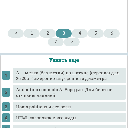
<
1
2
3
4
5
6
7
>
Узнать еще
A ... метка (без метки) на шатуне (стрелка) для
26.20b Измерение внутреннего диаметра
Andantino con moto А. Бородин. Для берегов
отчизны дальней
Homo politicus и его роли
HTML заголовок и его виды