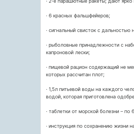
· 2-е парашютные ракеты; дают ярко
· 6 красных фальшфейеров;
· сигнальный свисток с дальностью н
· рыболовные принадлежности с набо
капроновой лески;
· пищевой рацион содержащий не мен
которых рассчитан плот;
· 1,5л питьевой воды на каждого чел
водой, которая приготовлена одобр
· таблетки от морской болезни – по 
· инструкция по сохранению жизни н