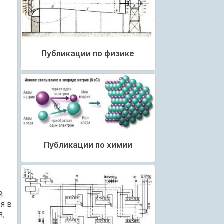
Публикации по физике
Публикации по химии
й
я в
я,