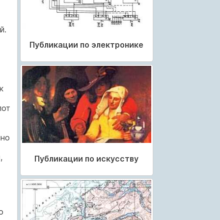
й.
Публикации по электронике
к
лот
чно
,
Публикации по искусству
о