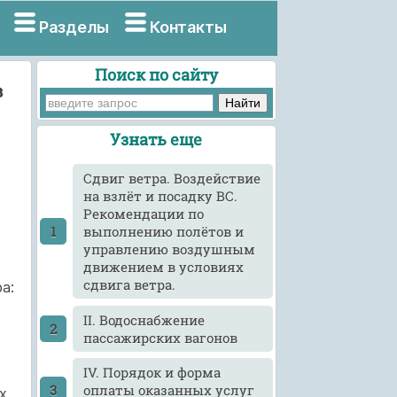
Разделы
Контакты
Поиск по сайту
в
Узнать еще
Cдвиг ветра. Воздействие
на взлёт и посадку ВС.
Рекомендации по
выполнению полётов и
управлению воздушным
движением в условиях
сдвига ветра.
а:
II. Водоснабжение
пассажирских вагонов
IV. Порядок и форма
оплаты оказанных услуг
х