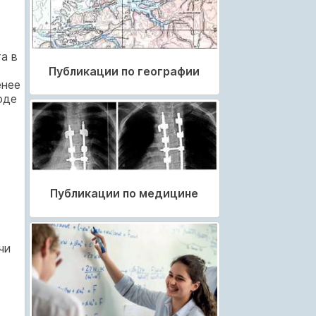
а в
Публикации по географии
енее
оде
Публикации по медицине
чи