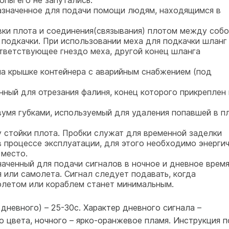
опы его не запутались.
наченное для подачи помощи людям, находящимся в
и плота и соединения(связывания) плотом между собо
одкачки. При использовании меха для подкачки шланг
тветствующее гнездо меха, другой конец шланга
а крышке контейнера с аварийным снабжением (под
й для отрезания фалиня, конец которого прикреплен 
умя губками, используемый для удаления попавшей в п
тойки плота. Пробки служат для временной заделки
в процессе эксплуатации, для этого необходимо энерги
 место.
енный для подачи сигналов в ночное и дневное время
 или самолета. Сигнал следует подавать, когда
олетом или кораблем станет минимальным.
дневного) – 25-30с. Характер дневного сигнала –
цвета, ночного – ярко-оранжевое пламя. Инструкция п