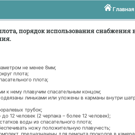
Главная
плота, порядок использования снабжения 
ния.
иаметром не менее 8мм;
круг плота;
пасательного плота;
ми к нему плавучим спасательным концом;
 Подвязаны линьками или уложены в карманы внутри шатр
дюралевых трубок;
до 12 человек (2 черпака – более 12 человек);
статков воды из спасательного плота;
обеспечивать ножу положительную плавучесть;
омплект, предназначены для ремонта проколов в камера