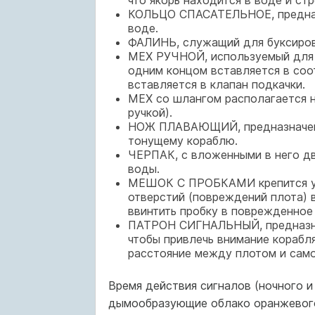
что якорь находится в воде и стр
КОЛЬЦО СПАСАТЕЛЬНОЕ, предназ
воде.
ФАЛИНЬ, служащий для буксировк
МЕХ РУЧНОЙ, используемый для п
одним концом вставляется в соо
вставляется в клапан подкачки.
МЕХ со шлангом располагается н
ручкой).
НОЖ ПЛАВАЮЩИЙ, предназначенны
тонущему кораблю.
ЧЕРПАК, с вложенными в него дв
воды.
МЕШОК С ПРОБКАМИ крепится у с
отверстий (повреждений плота) 
ввинтить пробку в поврежденное
ПАТРОН СИГНАЛЬНЫЙ, предназнач
чтобы привлечь внимание корабля
расстояние между плотом и сам
Время действия сигналов (ночного и 
дымообразующие облако оранжевого 