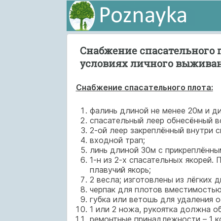
Снабжение спасательного 
условиях личного выжива
Снабжение спасательного плота:
фалинь длиной не менее 20м и д
спасательный леер обнесённый во
2-ой леер закреплённый внутри с
входной трап;
линь длиной 30м с прикреплённы
1-н из 2-х спасательных якорей.
плавучий якорь;
2 весла; изготовлены из лёгких 
черпак для плотов вместимостью 
губка или ветошь для удаления о
1 или 2 ножа, рукоятка должна 
ремонтные принадлежности – 1 к