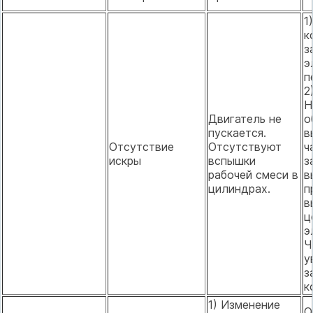
1
к
з
э
п
2
Н
Двигатель не
о
пускается.
в
Отсутствие
Отсутствуют
ч
искры
вспышки
з
рабочей смеси в
в
цилиндрах.
п
в
ц
э
Ч
у
з
к
1) Изменение
О