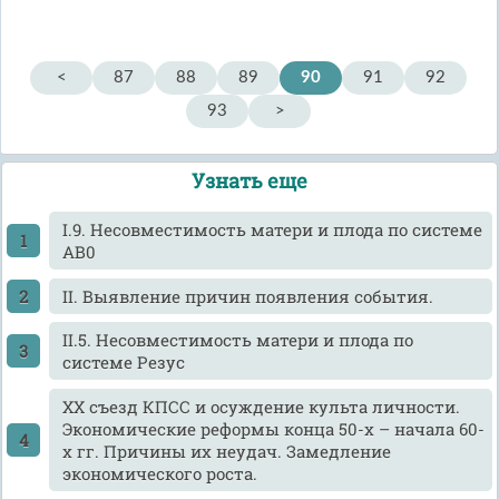
<
87
88
89
90
91
92
93
>
Узнать еще
I.9. Несовместимость матери и плода по системе
АВ0
II. Выявление причин появления события.
II.5. Несовместимость матери и плода по
системе Резус
XX съезд КПСС и осуждение культа личности.
Экономические реформы конца 50-х – начала 60-
х гг. Причины их неудач. Замедление
экономического роста.