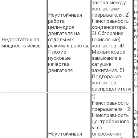
зазора между
з
контактами
н
Неустойчивая
прерывателя. 2)
к
работа
Неисправность
З
цилиндров
конденсатора.
к
двигателя на
3) Обгорание
о
Недостаточная
отдельных
(окисление)
з
мощность искры
режимах работы.
контактов. 4)
к
Плохие
Межвитковое
з
пусковые
замыкание в
З
качества
катушке
ц
двигателя
зажигания. 5)
э
Подгорание
з
контактов
э
распределителя
1)
Неисправность
прерывателя 2)
З
Неисправность
к
центробежного
п
угла
О
Неустойчивая
опережения
п