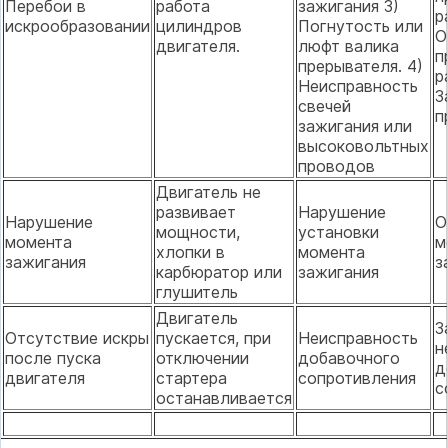
Перебои в
работа
зажигания 3)
р
искрообразовании
цилиндров
Погнутость или
О
двигателя.
люфт валика
п
прерывателя. 4)
р
Неисправность
З
свечей
п
зажигания или
высоковольтных
проводов
Двигатель не
развивает
Нарушение
Нарушение
О
мощности,
установки
момента
м
хлопки в
момента
зажигания
з
карбюратор или
зажигания
глушитель
Двигатель
З
Отсутствие искры
пускается, при
Неисправность
н
после пуска
отключении
добавочного
д
двигателя
стартера
сопротивления
с
останавливается