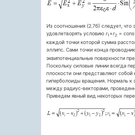
Из соотношения (2.76) следует, что
удовлетворять условию
r
+
r
= const
1
2
каждой точки которой сумма расстоя
эллипс. Сами точки конца проводни
эквипотенциальные поверхности пр
Поскольку силовые линии всегда пе
плоскости они представляют собой 
гиперболоиды вращения. Нормаль к 
между радиус-векторами, проведен
Приведем явный вид некоторых пер