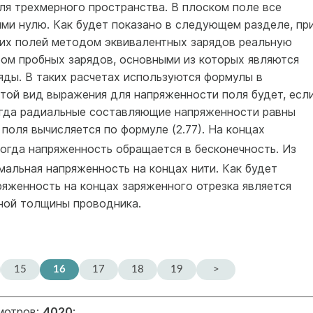
ля трехмерного пространства. В плоском поле все
ми нулю. Как будет показано в следующем разделе, пр
их полей методом эквивалентных зарядов реальную
ом пробных зарядов, основными из которых являются
яды. В таких расчетах используются формулы в
той вид выражения для напряженности поля будет, есл
огда радиальные составляющие напряженности равны
 поля вычисляется по формуле (2.77). На концах
Тогда напряженность обращается в бесконечность. Из
имальная напряженность на концах нити. Как будет
ряженность на концах заряженного отрезка является
ьной толщины проводника.
15
16
17
18
19
>
смотров:
4020
;