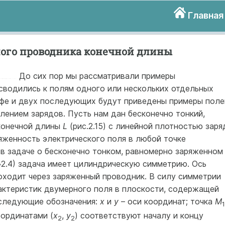
Главная
ого проводника конечной длины
До сих пор мы рассматривали примеры
 сводились к полям одного или нескольких отдельных
афе и двух последующих будут приведены примеры поле
ением зарядов. Пусть нам дан бесконечно тонкий,
конечной длины
L
(рис.2.15) с линейной плотностью заря
ряженность электрического поля в любой точке
 в задаче о бесконечно тонком, равномерно заряженном
§2.4) задача имеет цилиндрическую симметрию. Ось
оходит через заряженный проводник. В силу симметрии
актеристик двумерного поля в плоскости, содержащей
 следующие обозначения:
х
и
у
– оси координат; точка
М
1
ординатами (
x
,
y
) соответствуют началу и концу
2
2