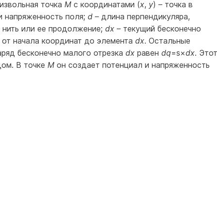
оизвольная точка
М
с координатами (
x
,
y
) – точка в
и напряженность поля;
d
– длина перпендикуляра,
 нить или ее продолжение;
dx
– текущий бесконечно
 от начала координат до элемента
dx
. Остальные
Заряд бесконечно малого отрезка
dx
равен
dq
=s×
dx
. Это
дом. В точке
М
он создает потенциал и напряженность