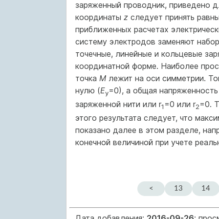
заряженный проводник, приведено д
координаты
z
следует принять равны
приближенных расчетах электрическ
систему электродов заменяют набор
точечные, линейные и кольцевые зар
координатной форме. Наиболее прос
точка
М
лежит на оси симметрии. Т
нулю (
Е
=0), а общая напряженность
у
заряженной нити или r
=0 или r
=0. 
1
2
этого результата следует, что макс
показано далее в этом разделе, нап
конечной величиной при учете реал
<
13
14
Дата добавления:
2016-09-26
; про