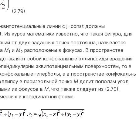
(2.79)
 эквипотенциальные линии с j=const должны
. Из курса математики известно, что такая фигура, для
ний от двух заданных точек постоянна, называется
ка
М
и
М
расположены в фокусах. В пространстве
1
2
едставляют собой конфокальные эллипсоиды вращения.
рпендикулярны эквипотенциальным поверхностям, то в
конфокальные гиперболы, а в пространстве конфокальн
эллипсу в произвольной точке
М
делит пополам угол
ными из фокусов в
М
, что также следует из (2.79).
еменных в координатной форме