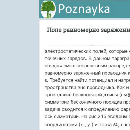
Поле равномерно заряженн
электростатических полей, которые
точечных зарядов. В данном парагр
создаваемых непрерывным распредел
равномерно заряженный проводник 
s. Требуется найти потенциал и нап
пространства вне проводника. Как и
проводнике бесконечной длины (см.
симметрии бесконечного порядка пр
задача сводится к определению хар
ось симметрии. На рис.2.15 введены
координатами (
x
,
y
) и точка
М
с ко
1
1
2