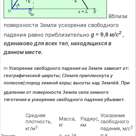
Вблизи
поверхности Земли ускорение свободного
2
падения равно приблизительно
g
= 9,8
м/с
,
одинаково для всех тел, находящихся в
данном месте.
m
Ускорение свободного падения на Земле зависит от:
географической широты; (Земля приплюснута у
полюсов);
пород земной коры; высоты над Землёй.
При
удалении от поверхности Земли сила земного
тяготения и ускорение свободного падения убывают.
Средняя
Ускорение
Масса,
Радиус,
плотность,
свободного
кг
км
3
2
кг/м
падения, м/с
24