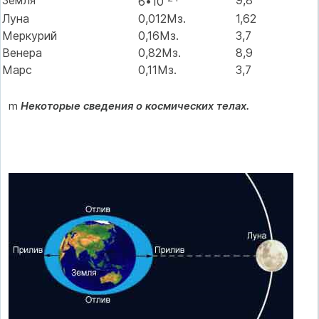
Земля
9,8
6•10
Луна
0,012Мз.
1,62
Меркурий
0,16Мз.
3,7
Венера
0,82Мз.
8,9
Марс
0,11Мз.
3,7
m
Некоторые сведения о космических телах.