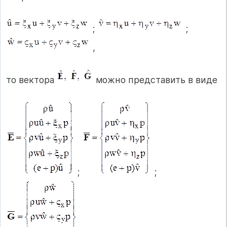
;
;
,
то вектора
можно представить в виде
;
;