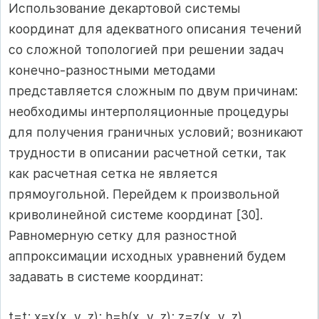
Использование декартовой системы
координат для адекватного описания течений
со сложной топологией при решении задач
конечно-разностными методами
представляется сложным по двум причинам:
необходимы интерполяционные процедуры
для получения граничных условий; возникают
трудности в описании расчетной сетки, так
как расчетная сетка не является
прямоугольной. Перейдем к произвольной
криволинейной системе координат [30].
Равномерную сетку для разностной
аппроксимации исходных уравнений будем
задавать в системе координат:
t=t; x=x(x, y, z); h=h(x, y, z); z=z(x, y, z).