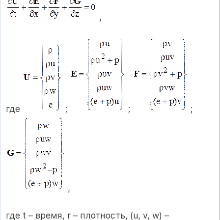
,
где
;
;
;
,
где t – время, r – плотность, (u, v, w) –