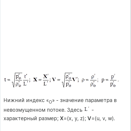
Нижний индекс «
» - значение параметра в
О
невозмущенном потоке. Здесь
-
характерный размер;
X
=(x, y, z);
V
=(u, v, w).