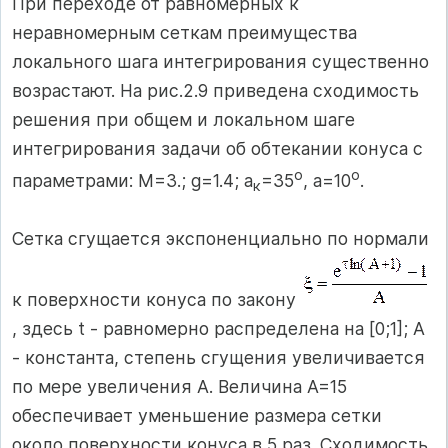
При переходе от равномерных к
неравномерным сеткам преимущества
локального шага интегрирования существенно
возрастают. На рис.2.9 приведена сходимость
решения при общем и локальном шаге
интегрирования задачи об обтекании конуса с
о
о
параметрами: М=3.; g=1.4; a
=35
, a=10
.
к
Сетка сгущается экспоненциально по нормали
к поверхности конуса по закону
, здесь t - равномерно распределена на [0;1]; A
- константа, степень сгущения увеличивается
по мере увеличения A. Величина А=15
обеспечивает уменьшение размера сетки
около поверхности конуса в 5 раз. Сходимость