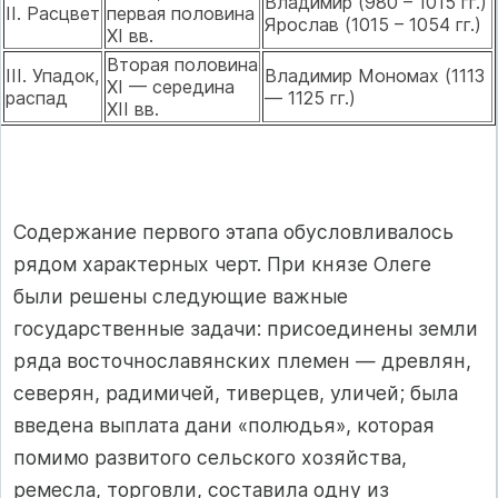
Владимир (980 – 1015 гг.)
II. Расцвет
первая половина
Ярослав (1015 – 1054 гг.)
XI вв.
Вторая половина
III. Упадок,
Владимир Мономах (1113
XI — середина
распад
— 1125 гг.)
XII вв.
Содержание первого этапа обусловливалось
рядом характерных черт. При князе Олеге
были решены следующие важные
государственные задачи: присоединены земли
ряда восточнославянских племен — древлян,
северян, радимичей, тиверцев, уличей; была
введена выплата дани «полюдья», которая
помимо развитого сельского хозяйства,
ремесла, торговли, составила одну из