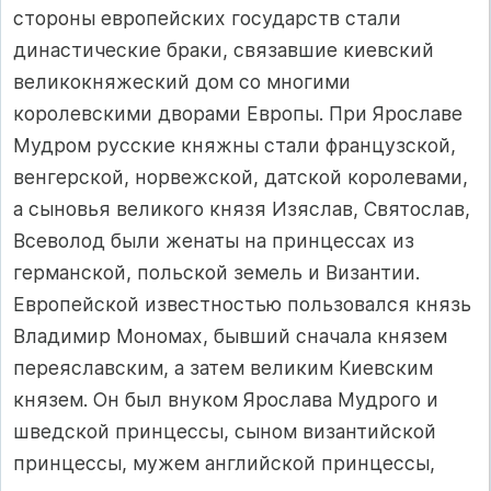
стороны европейских государств стали
династические браки, связавшие киевский
великокняжеский дом со многими
королевскими дворами Европы. При Ярославе
Мудром русские княжны стали французской,
венгерской, норвежской, датской королевами,
а сыновья великого князя Изяслав, Святослав,
Всеволод были женаты на принцессах из
германской, польской земель и Византии.
Европейской известностью пользовался князь
Владимир Мономах, бывший сначала князем
переяславским, а затем великим Киевским
князем. Он был внуком Ярослава Мудрого и
шведской принцессы, сыном византийской
принцессы, мужем английской принцессы,