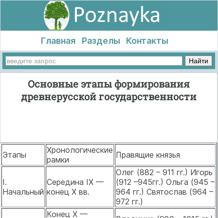
Главная
Разделы
Контакты
Основные этапы формирования
древнерусской государственности
Хронологические
Этапы
Правящие князья
рамки
Олег (882 – 911 гг.) Игорь
I.
Середина IX —
(912 –945гг.) Ольга (945 –
Начальный
конец X вв.
964 гг.) Святослав (964 –
972 гг.)
Конец X —