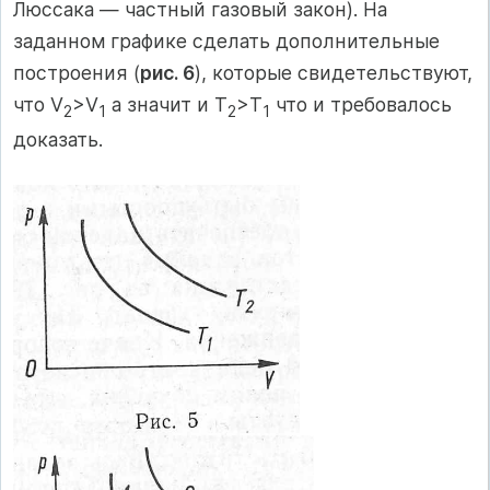
Люссака — частный газовый закон). На
заданном графике сделать дополнительные
построения (
рис. 6
), которые свидетельствуют,
что V
>V
а значит и Т
>Т
что и требовалось
2
1
2
1
доказать.