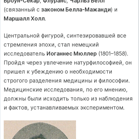
Броун-Секар
,
Флуранс
,
Чарльз Белл
(связанный с
законом Белла-Мажанди
) и
Маршалл Холл
.
Центральной фигурой, синтезировавшей все
стремления эпохи, стал немецкий
исследователь
Иоганнес Мюллер
(1801–1858).
Пройдя через увлечение натурфилософией, он
пришел к убеждению о необходимости
строгого разделения медицины и философии.
Медицинские исследования, по его мнению,
должны были исходить только из наблюдения
и фактов, устанавливаемых экспериментом.