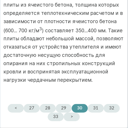
плиты из ячеистого бетона, толщина которых
определяется теплотехническим расчетом и в
зависимости от плотности ячеистого бетона
3
(600... 700 кг/м
) составляет 350...400 мм. Такие
плиты облада­ют небольшой массой, позволяют
отказаться от устрой­ства утеплителя и имеют
достаточную несущую способ­ность для
опирания на них стропильных конструкций
кровли и воспринятая эксплуатационной
нагрузки чер­дачным перекрытием.
<
27
28
29
30
31
32
33
>