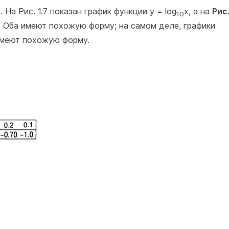
й
. На Рис. 1.7 показан график функции у = log
x, а на
Рис
10
. Оба имеют похожую форму; на самом деле, графики
меют похожую форму.