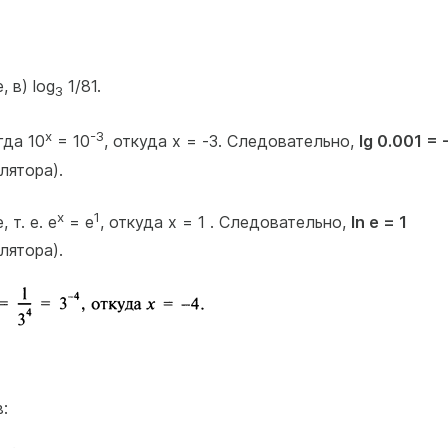
, в) log
1/81.
3
х
-3
гда 10
= 10
, откуда х = -3. Следовательно,
lg 0.001 = 
лятора).
х
1
, т. е. е
= е
, откуда х = 1 . Следовательно,
In е = 1
лятора).
: