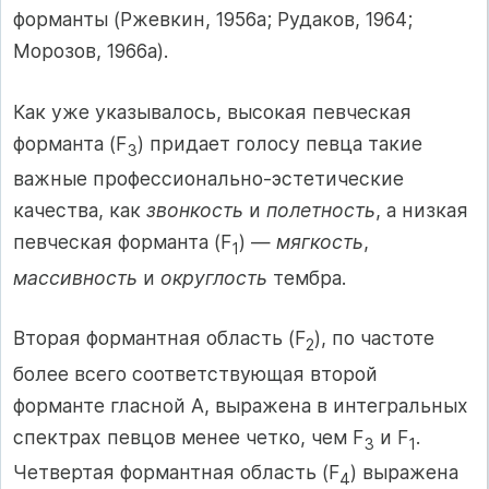
форманты (Ржевкин, 1956а; Рудаков, 1964;
Морозов, 1966а).
Как уже указывалось, высокая певческая
форманта (F
) придает голосу певца такие
3
важные профессионально-эстетические
качества, как
звонкость
и
полетность
, а низкая
певческая форманта (F
) —
мягкость
,
1
массивность
и
округлость
тембра.
Вторая формантная область (F
), по частоте
2
более всего соответствующая второй
форманте гласной А, выражена в интегральных
спектрах певцов менее четко, чем F
и F
.
3
1
Четвертая формантная область (F
) выражена
4