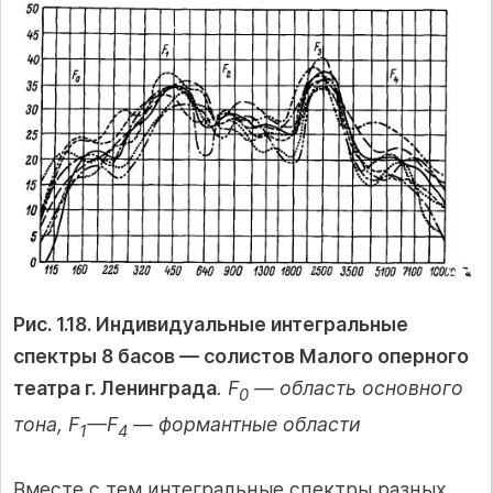
Рис. 1.18. Индивидуальные интегральные
спектры 8 басов — солистов Малого оперного
театра г. Ленинграда
. F
— область основного
0
тона, F
—F
— формантные области
1
4
Вместе с тем интегральные спектры разных