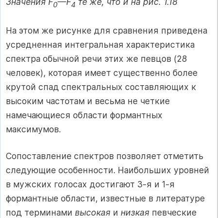
Значения F
—F
те же, что и на рис. 1.18
0
4
На этом же рисунке для сравнения приведена
усредненная интегральная характеристика
спектра обычной речи этих же певцов (28
человек), которая имеет существенно более
крутой спад спектральных составляющих к
высоким частотам и весьма не четкие
намечающиеся области формантных
максимумов.
Сопоставление спектров позволяет отметить
следующие особенности. Наибольших уровней
в мужских голосах достигают 3-я и 1-я
формантные области, известные в литературе
под терминами
высокая
и
низкая
певческие