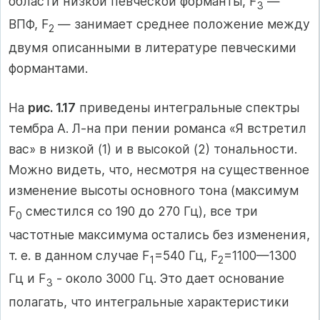
области низкой певческой форманты, F
—
3
ВПФ, F
— занимает среднее положение между
2
двумя описанными в литературе певческими
формантами.
На
рис. 1.17
приведены интегральные спектры
тембра А. Л-на при пении романса «Я встретил
вас» в низкой (1) и в высокой (2) тональности.
Можно видеть, что, несмотря на существенное
изменение высоты основного тона (максимум
F
сместился со 190 до 270 Гц), все три
0
частотные максимума остались без изменения,
т. е. в данном случае F
=540 Гц, F
=1100—1300
1
2
Гц и F
- около 3000 Гц. Это дает основание
3
полагать, что интегральные характеристики