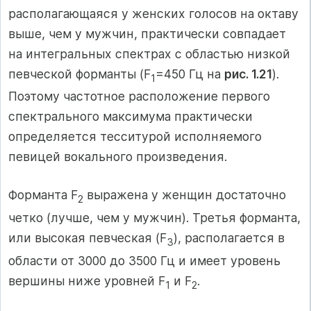
располагающаяся у женских голосов на октаву
выше, чем у мужчин, практически совпадает
на интегральных спектрах с областью низкой
певческой форманты (F
=450 Гц на
рис. 1.21
).
1
Поэтому частотное расположение первого
спектрального максимума практически
определяется тесситурой исполняемого
певицей вокального произведения.
Форманта F
выражена у женщин достаточно
2
четко (лучше, чем у мужчин). Третья форманта,
или высокая певческая (F
), располагается в
3
области от 3000 до 3500 Гц и имеет уровень
вершины ниже уровней F
и F
.
1
2