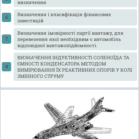
визначення
Визначення і класифікація фінансових
інвестицій
Визначення імовірності партії вантажу, для
перевезення якої необхідним є автомобіль
відповідної вантажопідйомності.
ВИЗНАЧЕННЯ ІНДУКТИВНОСТІ СОЛЕНОЇДА ТА
ЄМНОСТІ КОНДЕНСАТОРА МЕТОДОМ
ВИМІРЮВАННЯ ЇХ РЕАКТИВНИХ ОПОРІВ У КОЛІ
ЗМІННОГО СТРУМУ