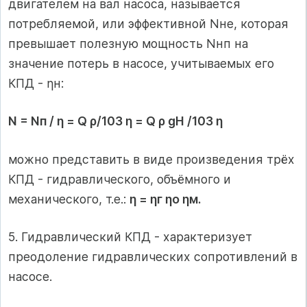
двигателем на вал насоса, называется
потребляемой, или эффективной Nне, которая
превышает полезную мощность Nнп на
значение потерь в насосе, учитываемых его
КПД - ηн:
N = Nп / η = Q ρ/103 η = Q ρ gН /103 η
можно представить в виде произведения трёх
КПД - гидравлического, объёмного и
механического, т.е.:
η = ηг ηо ηм.
5. Гидравлический КПД - характеризует
преодоление гидравлических сопротивлений в
насосе.