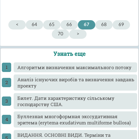
<
64
65
66
67
68
69
70
>
Узнать еще
Алгоритми визначення максимального потоку
Аналіз існуючих виробів та визначення завдань
проекту
Билет. Дати характеристику сільському
господарству США.
Буллезная многоформная экссудативная
эритема (erytema exudativum multiforme bullosa)
ВИДАННЯ. ОСНОВНІ ВИДИ. Терміни та