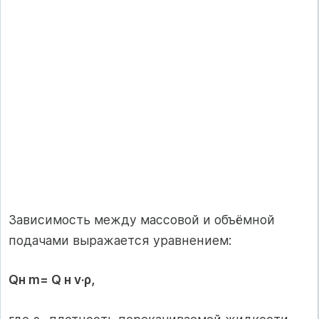
Зависимость между массовой и объёмной
подачами выражается уравнением:
Qн m= Q н v·ρ,