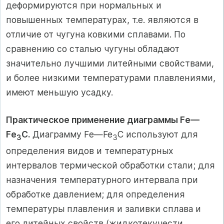
деформируются при нормальных и
повышенных температурах, т.е. являются в
отличие от чугуна ковкими сплавами. По
сравнению со сталью чугуны обладают
значительно лучшими литейными свойствами,
и более низкими температурами плавлениями,
имеют меньшую усадку.
Практическое применение диаграммы Fе—
Fе
С.
Диаграмму Fе—Fe
С используют для
3
3
определения видов и температурных
интервалов термической обработки стали; для
назначения температурного интервала при
обработке давлением; для определения
температуры плавления и заливки сплава и
его литейных свойств (жидкотекучести,