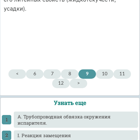
усадки).
<
6
7
8
9
10
11
12
>
Узнать еще
A. Трубопроводная обвязка окружения
испарителя.
I. Реакция замещения