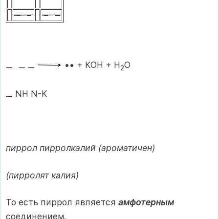
•• + KOH + H
O
2
NH N-K
пиррол пирролкалий (ароматичен)
(пирролят калия)
То есть пиррол является
амфотерным
соединением.