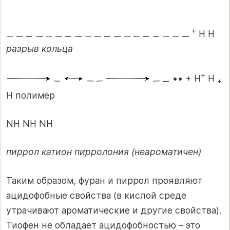
+
H H
разрыв кольца
+
•• + H
H
+
H полимер
NH NH NH
пиррол катион пирролония (неароматичен)
Таким образом, фуран и пиррол проявляют
ацидофобные свойства (в кислой среде
утрачивают ароматические и другие свойства).
Тиофен не обладает ацидофобностью – это