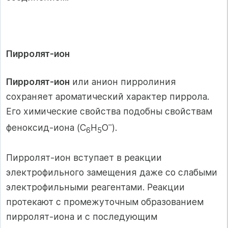
Пирролят-ион
Пирролят-ион
или анион пирролиния
сохраняет ароматический характер пиррола.
Его химические свойства подобны свойствам
–
феноксид-иона (С
Н
О
).
6
5
Пирролят-ион вступает в реакции
электрофильного замещения даже со слабыми
электрофильными реагентами. Реакции
протекают с промежуточным образованием
пирролят-иона и с последующим