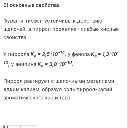
Б) основные свойства
Фуран и тиофен устойчивы к действию
щелочей, а пиррол проявляет слабые кислые
свойства.
–14
–
У пиррола
К
= 2,5 ·10
,
у фенола
К
= 1,3 ·10
а
а
10
–10
,
у анилина
К
= 3,8 ·10
.
а
Пиррол реагирует с щелочными металлами,
едким калием, образуя соль пиррол-калий
ароматического характера: