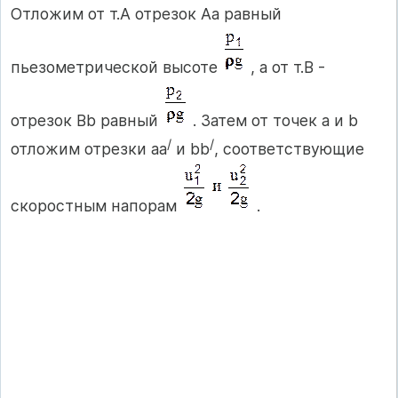
Отложим от т.А отрезок Аа равный
пьезометрической высоте
, а от т.В -
отрезок Вb равный
. Затем от точек a и b
/
/
отложим отрезки аа
и bb
, соответствующие
скоростным напорам
.