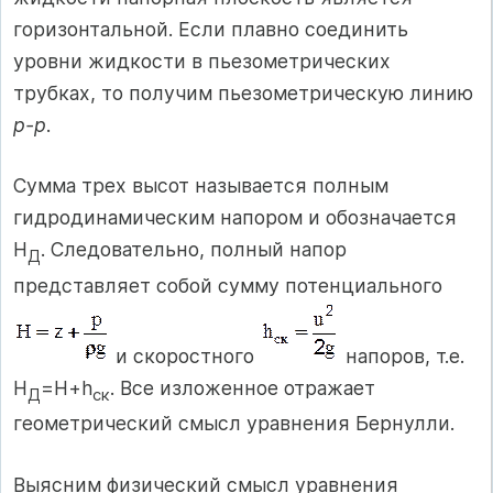
горизонтальной. Если плавно соединить
уровни жидкости в пьезометрических
трубках, то получим пьезометрическую линию
p-p
.
Сумма трех высот называется полным
гидродинамическим напором и обозначается
H
. Следовательно, полный напор
Д
представляет собой сумму потенциального
и скоростного
напоров, т.е.
H
=H+h
. Все изложенное отражает
Д
ск
геометрический смысл уравнения Бернулли.
Выясним физический смысл уравнения