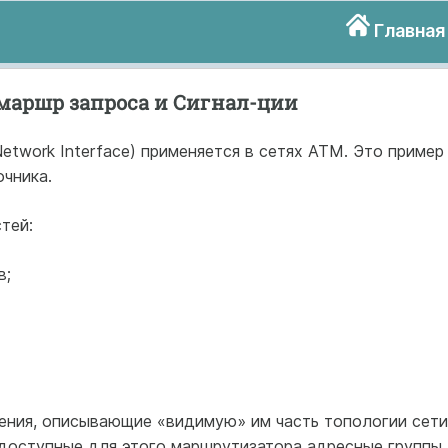
Главная
маршр запроса и Сигнал-ции
etwork Interface) применяется в сетях АТМ. Это пример
чника.
тей:
в;
ния, описывающие «видимую» им часть топологии сети
 доступные для этого маршрутизатора адресные группы