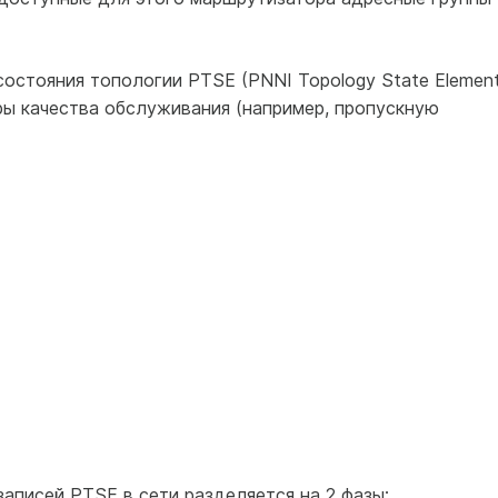
остояния топологии PTSE (PNNI Topology State Element
ы качества обслуживания (например, пропускную
аписей PTSE в сети разделяется на 2 фазы: