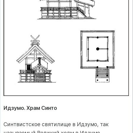
Идзумо. Храм Синто
Синтвистское святилище в Идзумо, так
называемый Великий холм в Идзумо,