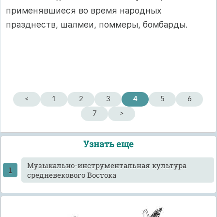
применявшиеся во время народных
празднеств, шалмеи, поммеры, бомбарды.
<
1
2
3
4
5
6
7
>
Узнать еще
Музыкально-инструментальная культура
средневекового Востока