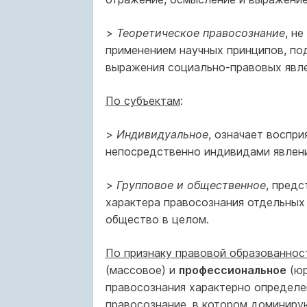
>
Теоретическое правосознание
, н
применением научных принципов, по
выражения социально-правовых явле
По субъектам
:
>
Индивидуальное
, означает воспр
непосредственно индивидами явлени
>
Групповое и общественное
, пред
характера правосознания отдельных
общество в целом.
По признаку правовой образованнос
(массовое) и
профессиональное
(юр
правосознания характерно определ
правосознание, в котором доминиру