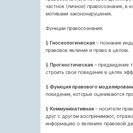
частное (личное) правосознание, в 
мотивами закононарушения.
Функции правосознания:
§
Гносеологическая
– познание инд
правовое явление и право в целом.
§
Прогностическая
– предвидение т
строить свое поведение в целях эфф
§
Функция правового моделирован
поведения, которые оцениваются пр
§
Коммуникативная
– носители пра
друг с другом воспринимают, отра
информацию о явлениях правовой де