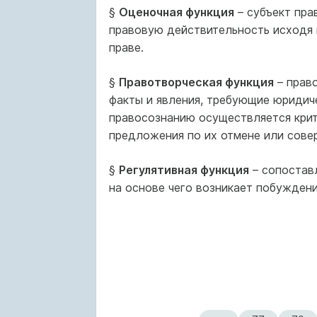
§
Оценочная функция
– субъект пра
правовую действительность исходя 
праве.
§
Правотворческая функция
– прав
факты и явления, требующие юридиче
правосознанию осуществляется кри
предложения по их отмене или сове
§
Регулятивная функция
– сопоставл
на основе чего возникает побужден