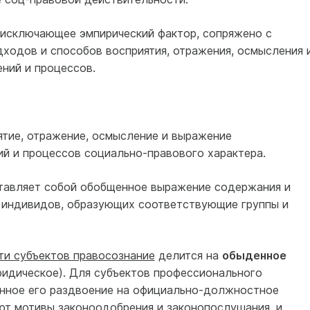
е исключающее эмпирический фактор, сопряжено с
дходов и способов восприятия, отражения, осмысления 
ний и процессов.
иятие, отражение, осмысление и выражение
й и процессов социально-правового характера.
ставляет собой обобщенное выражение содержания и
 индивидов, образующих соответствующие группы и
ти субъектов правосознание
делится на
обыденное
идическое). Для субъектов профессионального
енное его раздвоение на официально-должностное
ют мотивы законоодобрения и законопослушания, и