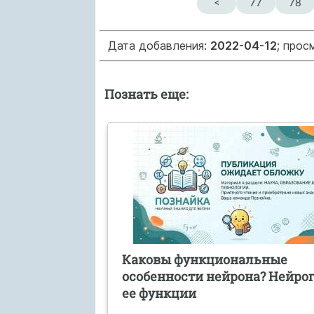
<
77
78
Дата добавления:
2022-04-12
; прос
Познать еще:
Каковы функциональные
особенности нейрона? Нейро
ее функции