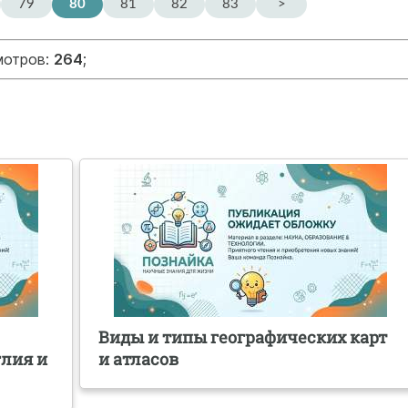
79
80
81
82
83
>
мотров:
264
;
Виды и типы географических карт
глия и
и атласов